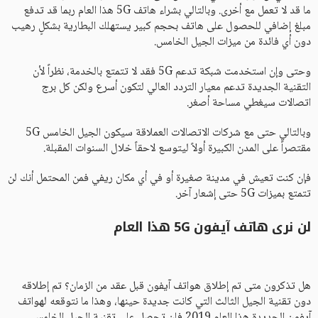
ما قد لا تعمل مع أخرى. وبالتالي بشراء هاتف 5G هذا العام ربما قد تدفع
مبلغ إضافي للحصول على هاتف بحجم كبير يستهلك البطارية بشكلٍ رهيب
دون أي فائدة من ميزات الجيل الخامس.
وحتى وإن استخدمت شبكة تدعم 5G فقد لا تتمتع بالخدمة، نظراً لأن
التقنية الجديدة تدعم معيار التردد العالي لتكون أسرع ولكن كل برج
اتصالات سيغطي مساحة أصغر.
وبالتالي حتى مع شركات الاتصالات العملاقة سيكون الجيل الخامس 5G
مقتصراً على المدن الكبيرة أولاً ليتوسع لاحقاً خلال السنوات المقبلة.
فإن كنت تعيش في مدينة صغيرة أو في أي مكان ريفي فمن المحتمل أنك لن
تتمتع بميزات 5G حتى إشعار آخر.
لن نرى هاتف آيفون 5G هذا العام
هل تذكرون متى تم إطلاق هواتف آيفون قبل عقد من الزمان؟ تم إطلاقه
دون تقنية الجيل الثالث التي كانت جديدة حينها، وهذا ما نتوقعه لهواتف
آيفون الجديدة هذا العام 2019 فلن تحصل على تقنية الجيل الخامس