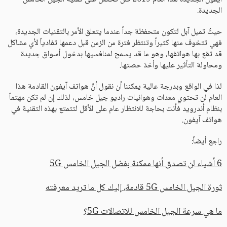
الجديدة.
حيثُ تميل آبل لتكون متحفظة جداً عندما يتعلق الأمر بالتقنيات الجديدة،
فهي تتخوف منها كثيراً وتنتظر فترة من الزمن قبل دعمها تفادياً لأي مشاكل
قد تقع بها هواتفها، وهو ما قد يسمح لمنافسيها بدخول أسواق جديدة
ومحاولة التأثير عليها وأخذ حصتها.
لذا في الواقع وبدرجة عالية يمكننا أن نقول أنَّ هواتف آيفون القادمة هذا
العام لن تحتوي معدات وهوائيات راديو جيل خامس، لذلك إن لم تكن مهتماً
بنظام أندرويد فأنت بحاجة للانتظار عام على الأقل لتتمتع بهذه التقنية في
هواتف آيفون.
راجع أيضاً:
6 أشياء لن تصدق أنها ممكنة بفضل الجيل الخامس 5G
ثورة الجيل الخامس 5G قادمة، إليك كل ما تريد معرفته
ما هي سرعة الجيل الخامس للاتصالات 5G؟