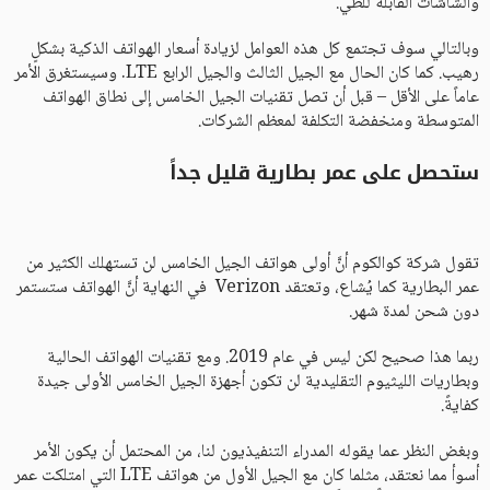
والشاشات القابلة للطي.
وبالتالي سوف تجتمع كل هذه العوامل لزيادة أسعار الهواتف الذكية بشكلٍ
رهيب. كما كان الحال مع الجيل الثالث والجيل الرابع LTE. وسيستغرق الأمر
عاماً على الأقل – قبل أن تصل تقنيات الجيل الخامس إلى نطاق الهواتف
المتوسطة ومنخفضة التكلفة لمعظم الشركات.
ستحصل على عمر بطارية قليل جداً
تقول شركة كوالكوم أنَّ أولى هواتف الجيل الخامس لن تستهلك الكثير من
عمر البطارية كما يُشاع، وتعتقد Verizon في النهاية أنَّ الهواتف ستستمر
دون شحن لمدة شهر.
ربما هذا صحيح لكن ليس في عام 2019. ومع تقنيات الهواتف الحالية
وبطاريات الليثيوم التقليدية لن تكون أجهزة الجيل الخامس الأولى جيدة
كفايةً.
وبغض النظر عما يقوله المدراء التنفيذيون لنا، من المحتمل أن يكون الأمر
أسوأ مما نعتقد، مثلما كان مع الجيل الأول من هواتف LTE التي امتلكت عمر