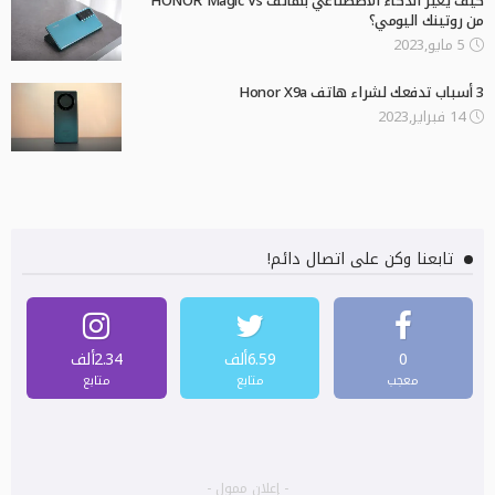
كيف يغير الذكاء الاصطناعي بهاتف HONOR Magic Vs
من روتينك اليومي؟
5 مايو,2023
3 أسباب تدفعك لشراء هاتف Honor X9a
14 فبراير,2023
تابعنا وكن على اتصال دائم!
0
6.59ألف
2.34ألف
معجب
متابع
متابع
- إعلان ممول -