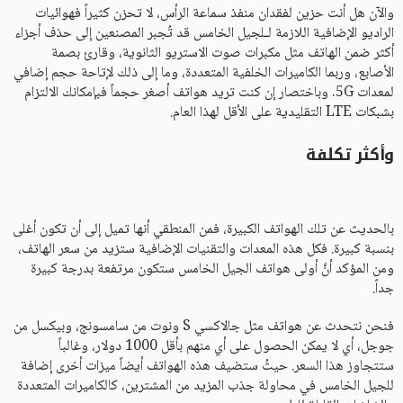
والآن هل أنت حزين لفقدان منفذ سماعة الرأس، لا تحزن كثيراً فهوائيات
الراديو الإضافية اللازمة لـلجيل الخامس قد تُجبر المصنعين إلى حذف أجزاء
أكثر ضمن الهاتف مثل مكبرات صوت الاستريو الثانوية، وقارئ بصمة
الأصابع، وربما الكاميرات الخلفية المتعددة، وما إلى ذلك لإتاحة حجم إضافي
لمعدات 5G. وباختصار إن كنت تريد هواتف أصغر حجماً فبإمكانك الالتزام
بشبكات LTE التقليدية على الأقل لهذا العام.
وأكثر تكلفة
بالحديث عن تلك الهواتف الكبيرة، فمن المنطقي أنها تميل إلى أن تكون أغلى
بنسبة كبيرة. فكل هذه المعدات والتقنيات الإضافية ستزيد من سعر الهاتف،
ومن المؤكد أنَّ أولى هواتف الجيل الخامس ستكون مرتفعة بدرجة كبيرة
جداً.
فنحن نتحدث عن هواتف مثل جالاكسي S ونوت من سامسونج، وبيكسل من
جوجل، أي لا يمكن الحصول على أي منهم بأقل 1000 دولار، وغالباً
ستتجاوز هذا السعر. حيثُ ستضيف هذه الهواتف أيضاً ميزات أخرى إضافة
للجيل الخامس في محاولة جذب المزيد من المشترين، كالكاميرات المتعددة