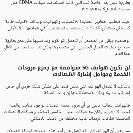
بطارية قليل جداً خاصةً تلك التي كانت استخدمت شبكات CDMA مثل
خدمات Sprint وVerizon.
حيث تتطلب المعايير الجديدة للاتصالات والهوائيات وبيانات الانترنت طاقة
كبيرة لن تستطيع الشركات المصنعة توفيرها جيداً في هواتفها 5G الأولى.
وصحيح يبقى من المحتمل أن تحصل كوالكوم ومنافسيها على عمر بطارية
جيد مع تقنيات الجيل الخامس التي ستصدرها ولكن هذا مستبعد على الأقل
هذا العام.
لن تكون هواتف 5G متوافقة مع جميع مزودات
الخدمة وحوامل إشارة الاتصالات
بالتأكيد لا تفضل الهواتف التي تعمل فقط على مشغّل شبكة فردي أي حامل
إشارة واحد ولا يمكن الاستفادة منها إن بدلت الشبكة.
فالهواتف الحالية تعمل مع أي مزود خدمة اتصالات لوجود معايير عالمية
تحدد كل شيء، ولكن مع شبكات الجيل الخامس تستخدم شركات الاتصالات
المختلفة نطاقات ترددات عالية مختلفة من الطيف اللاسلكي.
مما يعني أن الهواتف التي قد تعمل على أحد هذه الترددات لشركة اتصالات