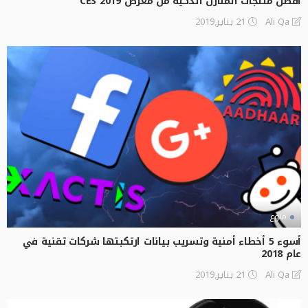
أفضل منتجات المنازل الذكية من معرض CES 2019
21 يناير,2019
Ali Qa
منوع
أسوء 5 أخطاء أمنية وتسريب بيانات ارتكبتها شركات تقنية في
عام 2018
21 يناير,2019
Ali Qa