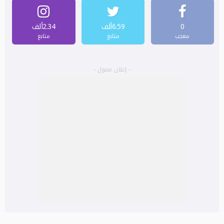
0
6.59ألف
2.34ألف
معجب
متابع
متابع
- إعلان ممول -