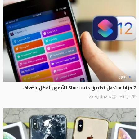
آيفون
7 مزايا ستجعل تطبيق Shortcuts للآيفون أفضل بأضعاف
6 فبراير,2019
Ali Qa