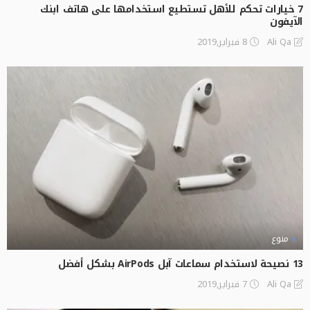
7 خيارات تحكم للأهل تستطيع استخدامها على هاتف ابنك
الآيفون
8 فبراير,2019
Ali Qa
منوع
13 نصيحة لاستخدام سماعات آبل AirPods بشكل أفضل
7 فبراير,2019
Ali Qa