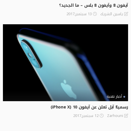
آيفون 8 وآيفون 8 بلس – ما الجديد؟
13 سبتمبر,2017
ياسين الشريك
أخبار تقنية
رسميا! آبل تعلن عن آيفون 10 (iPhone X)
12 سبتمبر,2017
Zarhouni