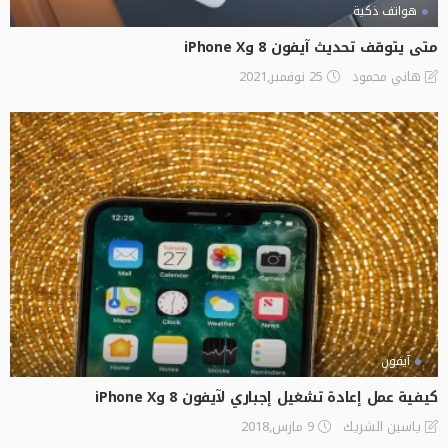
هواتف ذكية
متى يتوقف تحديث آيفون 8 وiPhone X
25 نوفمبر,2021
هاني محمود
آيفون
كيفية عمل إعادة تشغيل إجباري لآيفون 8 وiPhone X
9 مارس,2018
ياسين الشريك