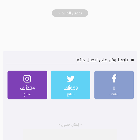
تحميل المزيد
تابعنا وكن على اتصال دائم!
0
6.59ألف
2.34ألف
معجب
متابع
متابع
- إعلان ممول -