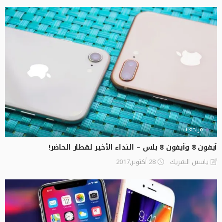
مراجعات
آيفون 8 وآيفون 8 بلس – النداء الأخير لقطار الحاضر!
28 أكتوبر,2017
ياسين الشريك