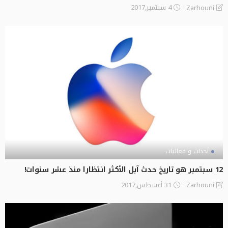
4 سبتمبر,2017
Zarhouni
أحداث و فعاليات
12 سبتمبر هو تاريخ حدث آبل الأكثر انتظارا منذ عشر سنوات!
31 أغسطس,2017
Zarhouni