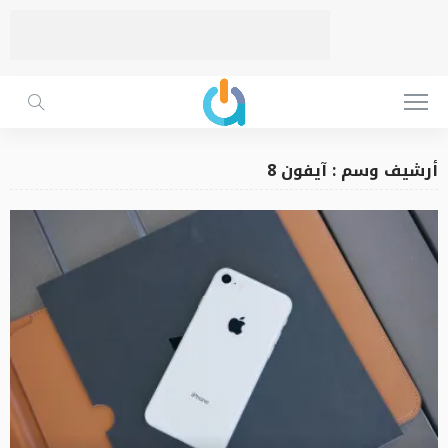
أرشيف وسم : آيفون 8