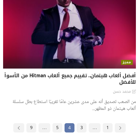
مميز
أفضل ألعاب هيتمان.. تقييم جميع ألعاب Hitman من الأسوأ
للأفضل
محمد حسن
من الصعب تصديق أنه على مدى عشرين عامًا تقريبًا استطاع بطل سلسلة
ألعاب هيتمان ذو المظهر...
9
…
5
4
3
…
1