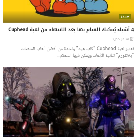
مميز
4 أشياء يُمكنك القيام بها بعد الانتهاء من لعبة Cuphead
سامر حديد
تعتبر لعبة Cuphead "كاب هيد" واحدة من أفضل ألعاب المنصات
"بلاتفورم" ثنائية الأبعاد، ويُمكن فيها التحكم...