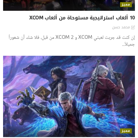
مميز
10 ألعاب استراتيجية مستوحاة من ألعاب XCOM
محمد حسن
إن كنت قد جربت لعبتي XCOM و XCOM 2 من قبل، فلا شك أن شعوراً
جميلاً...
مميز