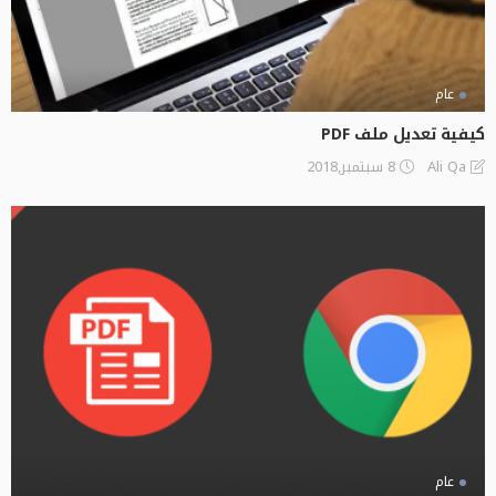
عام
كيفية تعديل ملف PDF
8 سبتمبر,2018
Ali Qa
عام