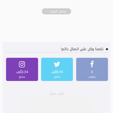
تحميل المزيد
تابعنا وكن على اتصال دائم!
0
6.59ألف
2.34ألف
معجب
متابع
متابع
- إعلان ممول -