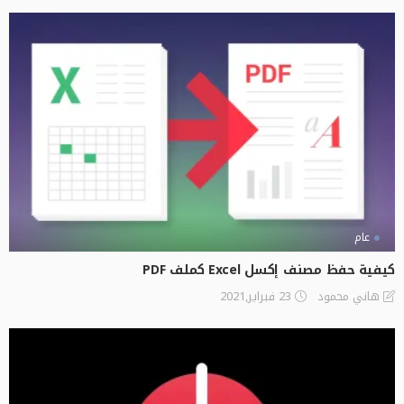
عام
كيفية حفظ مصنف إكسل Excel كملف PDF
23 فبراير,2021
هاني محمود