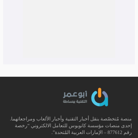
منصة مُتخصّصة بنقل أخبار التقنية وأخبار الألعاب ومراجعاتهما.
إحدى منصات مؤسسة كانوبوس للتعامل الالكتروني “رخصة
رقم 877612 – الإمارات العربية المُتحدة”.