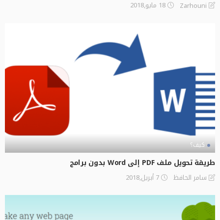
18 مايو,2018
Zarhouni
كيف؟
طريقة تحويل ملف PDF إلى Word بدون برامج
7 أبريل,2018
سامر الحافظ