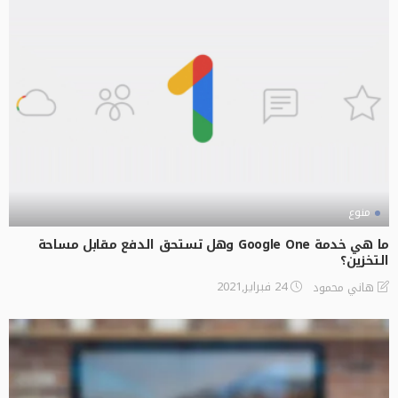
منوع
ما هي خدمة Google One وهل تستحق الدفع مقابل مساحة
التخزين؟
24 فبراير,2021
هاني محمود