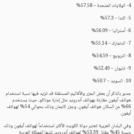
4- الولايات المتحدة – 57.58%
5- كندا – 57.3%
6- أستراليا – 56.09%
7- الدنمارك – 55.14%
8- النرويج – 54.59%
9- تايوان – 52.49%
10- السويد – 50.7%
جدير بالذكر أن بعض الجزر والأقاليم المستقلة قد تزيد فيها نسبة استخدام
هواتف آيفون مقارنة بهواتف أندرويد مثل إمارة موناكو، حيث يستخدم
66% من السكان هواتف آيفون، وجزر كايمان وذلك بحوالي 54% لهواتف
آيفون.
وفي البلدان العربية تعتبر دولة الكويت الأكثر استخداماً لهواتف آيفون وذلك
بنسبة 45% مقابل 53.39% لهواتف أندرويد. تليها المملكة العربية