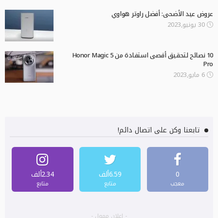
عروض عيد الأضحى: أفضل راوتر هواوي
30 يونيو,2023
10 نصائح لتحقيق أقصى استفادة من Honor Magic 5
Pro
6 مايو,2023
تابعنا وكن على اتصال دائم!
0
6.59ألف
2.34ألف
معجب
متابع
متابع
- إعلان ممول -