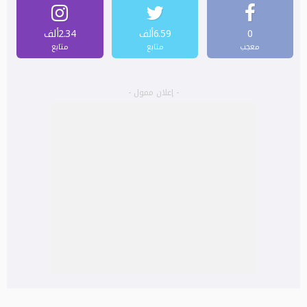
0
6.59ألف
2.34ألف
معجب
متابع
متابع
- إعلان ممول -