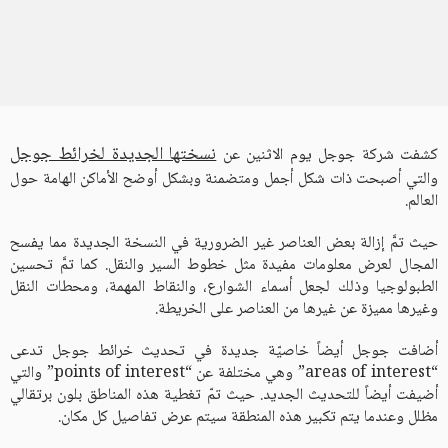
نسختها الجديدة لخرائط جوجل
كشفت شركة جوجل يوم الاثنين عن
والتي أصبحت ذات شكل أجمل ومتضمنة وبشكل أوضح الأماكن الهامة حول
العالم.
حيث تمَّ إزالة بعض العناصر غير الضرورية في النسخة الجديدة مما يفسح
المجال لعرض معلومات مفيدة مثل خطوط السير والنقل. كما تمَّ تحسين
الطبولوجيا وذلك لجعل أسماء الشوارع، والنقاط المهمة، ومحطات النقل
وغيرها مميزة عن غيرها من العناصر على الخريطة.
أضافت جوجل أيضاً خاصيّة جديدة في تحديث خرائط جوجل تدعى
“areas of interest” وهي مختلفة عن “points of interest” والتي
أضيفت أيضاً للتحديث الجديد. حيث تمّ تغطية هذه المناطق بلون برتقالي
مظلل وعندما يتم تكبير هذه المنطقة سيتم عرض تفاصيل كل مكان.