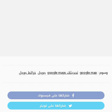
وسوم:
google map
تحديثات google maps
جوجل
خرائط جوجل
شاركها على فيسبوك
شاركها على تويتر