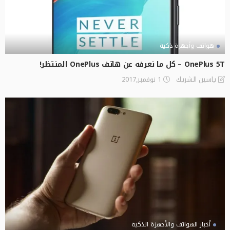
هواتف وأجهزة ذكية
OnePlus 5T – كل ما نعرفه عن هاتف OnePlus المنتظر!
1 نوفمبر,2017
ياسين الشريك
أخبار الهواتف والأجهزة الذكية