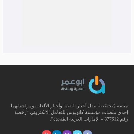
منصة مُتخصّصة بنقل أخبار التقنية وأخبار الألعاب ومراجعاتهما.
إحدى منصات مؤسسة كانوبوس للتعامل الالكتروني “رخصة
رقم 877612 – الإمارات العربية المُتحدة”.