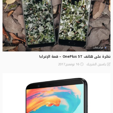
مراجعات
نظرة على هاتف OnePlus 5T – قمة الإغراء!
16 نوفمبر,2017
ياسين الشريك