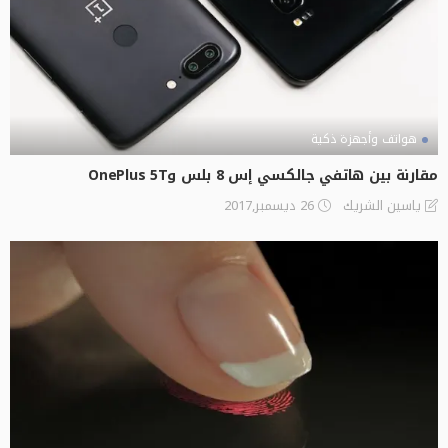
هواتف وأجهزة ذكية
مقارنة بين هاتفي جالكسي إس 8 بلس وOnePlus 5T
26 ديسمبر,2017
ياسين الشريك