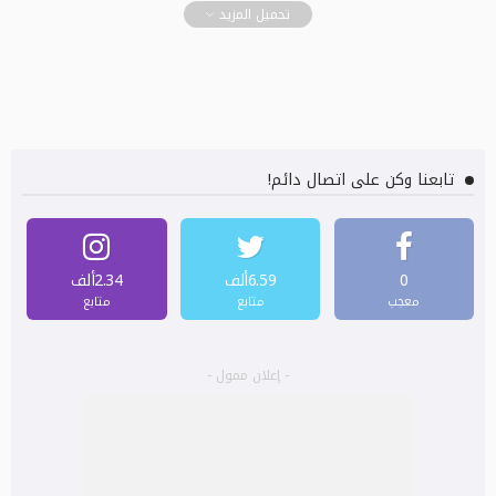
تحميل المزيد
تابعنا وكن على اتصال دائم!
0
6.59ألف
2.34ألف
معجب
متابع
متابع
- إعلان ممول -