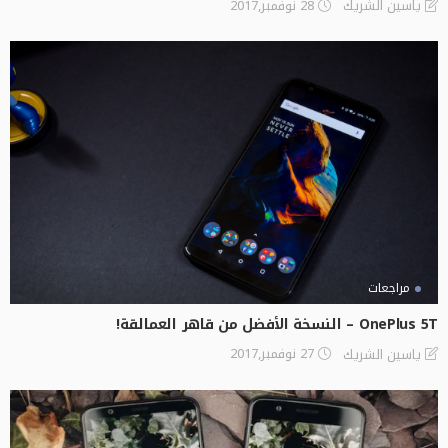
28 نوفمبر,2017
ياسين الشريك
مراجعات
OnePlus 5T – النسخة الأفضل من قاهر العمالقة!
27 نوفمبر,2017
ياسين الشريك