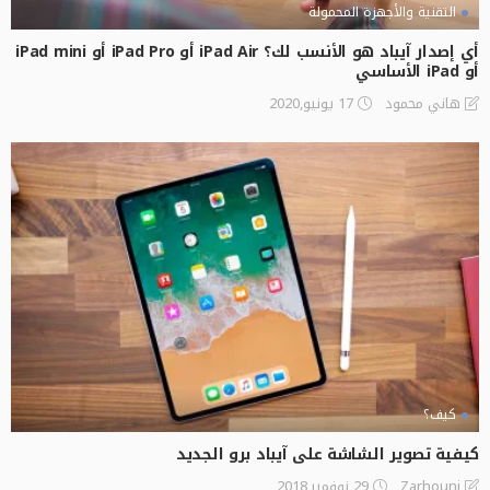
التقنية والأجهزة المحمولة
أي إصدار آيباد هو الأنسب لك؟ iPad Air أو iPad Pro أو iPad mini
أو iPad الأساسي
17 يونيو,2020
هاني محمود
كيف؟
كيفية تصوير الشاشة على آيباد برو الجديد
29 نوفمبر,2018
Zarhouni