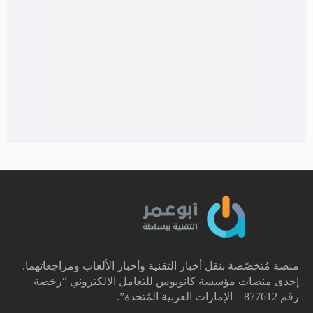
منصة مُتخصّصة بنقل أخبار التقنية وأخبار الألعاب ومراجعاتهما.
إحدى منصات مؤسسة كانوبوس للتعامل الالكتروني “رخصة
رقم 877612 – الإمارات العربية المُتحدة”.