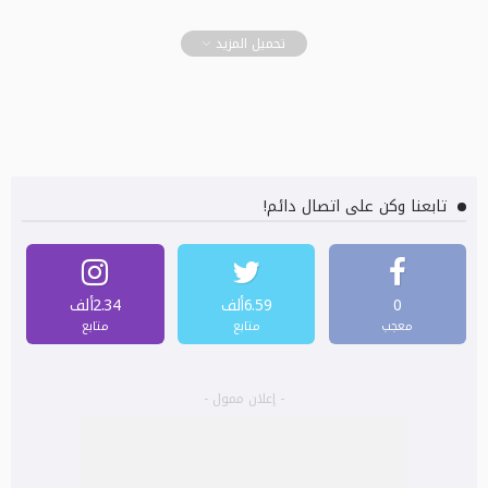
تحميل المزيد
تابعنا وكن على اتصال دائم!
0
6.59ألف
2.34ألف
معجب
متابع
متابع
- إعلان ممول -