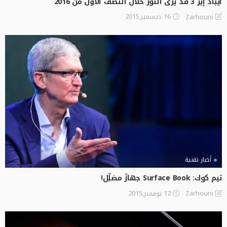
آيباد إير 3 قد يرى النّور خلال النّصف الأوّل من 2016
16 ديسمبر,2015
Zarhouni
أخبار تقنية
تيم كوك: Surface Book جهازٌ مضلِّل!
12 نوفمبر,2015
Zarhouni