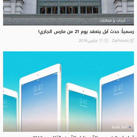
أحداث و فعاليات
رسمياً: حدث آبل ينعقد يوم 21 من مارس الجاري!
11 مارس,2016
Zarhouni
أخبار تقنية