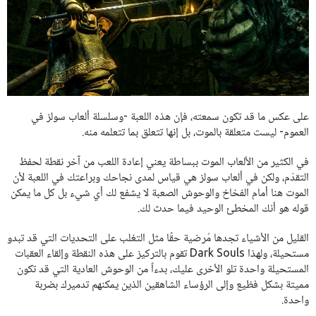
على عكس ما قد تكون سمعته، فإن هذه اللعبة -وسلسلة ألعاب سولز في
العموم- ليست متعلقة بالموت، بل إنها تتعلق بما تتعلمه منه.
في الكثير من الألعاب الموت ببساطة يعني إعادة اللعب من آخر نقطة لحفظ
التقدّم، ولكن في ألعاب سولز هي قياس لمدى نجاحك وبراعتك في اللعبة لأن
الموت هنا أمام الفخاخ والوحوش الصعبة لا يشفع لك أي شيء بل كل ما يمكن
قوله هو أنك المخطئ الوحيد فيما حدث لك.
القليل من الأشياء تجدها مُرضية حقًا مثل التغلب على التحديات التي قد تبدو
مستحيلة، ولهذا Dark Souls تقوم بالتركيز على هذه النقطة وإلقاء العقبات
المستحيلة واحدة تلو الأخرى عليك، بدءاً من الوحوش العادية التي قد تكون
مميتة بشكل فظيع وإلى الرؤساء الشاهقين الذين يمكنهم تدميرك بضربة
واحدة.