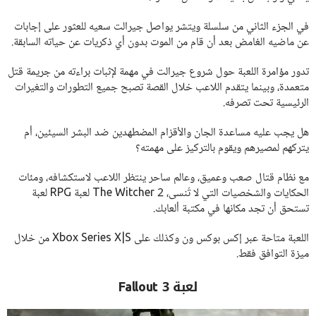
في الجزء الثاني من سلسلة ويتشر يواصل جيرالت سعيه للعثور على إجابات
عن ماضيه الغامض بعد أن قام من الموت بدون أي ذكريات عن حياته السابقة.
تدور مؤامرة اللعبة حول شروع جيرالت في مهمة لإثبات براءته من جريمة قتل
متعمدة، وبينما يتقدم اللاعب خلال القصة تصبح جميع التطورات والتغيرات
الرئيسية تحت تصرفه.
هل يجب عليه مساعدة الجان والأقزام المضطهدين ضد البشر السيئين، أم
يتركهم لمصيرهم ويقوم بالتركيز على مهمته؟
مع نظام قتال صعب وعميق، وعالم ساحر ينتظر اللاعب لاستكشافه، ومئات
الحكايات والشخصيات التي لا تُنسى، The Witcher 2 لعبة RPG لعبة
تستحق أن تجد مكانها في مكتبة ألعابك.
اللعبة متاحة عبر إكس بوكس ون وكذلك على Xbox Series X|S من خلال
ميزة التوافق فقط.
لعبة Fallout 3