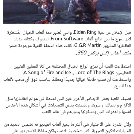
قبل الإعلان عن لعبة Elden Ring، والتي تُعتبر قمة ألعاب الخيال المُنتظرة
لأنها تمزج ما بين طابع ألعاب From Software المعروف وكتابة مؤلف
الفانتازيا المشهور G.G.R Martin، كانت هذه التحفة الفنية موجودة ضمن
ألعاب إكس بوكس 360.
مكتبة
استطاعت اللعبة أن تمزج أنواع الخيال المختلفة من كلا العملين الفنيين
العظيمين Lord of The Rings و A Song of Fire and Ice،
واستطاعت أن تصنع طابعًا خياليًا جديدًا ومظلمًا يناسب ذوق أي محب لألعاب
هذا النوع.
تضيف اللعبة بعض الأجناس الأخرى غير التي اعتدنا في عوالم الفانتازيا مثل
الأقزام والعمالقة وغيرها، وتضمنت بعض التعديلات في أشكال هذه الأجناس
نفسها والقدرات التي يمتلكونها ودورهم في عالم اللعب.
ولأن القدرة على الاختيار هي أكثر ما يميز ألعاب الفيديو تم تضمين العديد من
الخيارات لتكون التجربة أكثر شخصية للاعب ولكن حافظ الاستوديو على