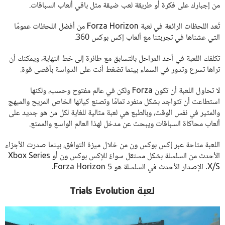
من إجبارك على فكرة أو طريقة لعب ضيقة مثل باقي ألعاب السباقات.
تُعد اللحظات الرائعة في لعبة Forza Horizon من أفضل اللحظات عمومًا
التي عشناها في تجربتنا مع ألعاب إكس بوكس 360.
تكلفك اللعبة في أحد المراحل بالتسابق مع طائرة إلى خط النهاية، ويمكنك أن
تراها تسرع وتدور في السماء بينما تضغط أنت على الدواسة بأقصى قوة.
لا تحاول اللعبة أن تكون Forza ولكن في عالم مفتوح وحسب، ولكنها
استطاعت أن تتواجد بشكل منفرد تمامًا وتصنع كيانها الخاص المريح والمبهج
والمثير في نفس الوقت، وبالطبع هي لعبة مثالية للغاية لكل من هو جديد على
ألعاب محاكاة السباقات ويبحث عن مدخل لهذا العالم الواسع والممتع.
اللعبة متاحة عبر إكس بوكس ون من خلال ميزة التوافق، بينما صدرت الأجزاء
الأحدث من السلسلة بشكل مستقل سواءً للإكس بوكس ون أو Xbox Series
X/S. الإصدار الأحدث في السلسلة هو Forza Horizon 5.
لعبة Trials Evolution