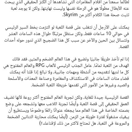
لطالما سمعنا من أفلام المغامرات التي نشاهدها أن الكنز الحقيقي الذي يبحث
عنه الأبطال مطولًا هو في الرحلة نفسها وليست نهايتها، ولكن لا يوجد لعبة
تثبت صحة هذا الكلام أكثر من Skyrim.
يمكنك على الأرجل أن تتغلب على قصة اللعبة لو التزمت بخط السير الرئيسي
في حوالي 10 ساعات فقط، ولكن ستظل مرتبكًا طوال هذه الساعات العشر
وتتسائل بين الحين والآخر عن سبب كل هذا الضجيج الذي تدور حوله أحداث
القصة.
إذا لم تأخذ طريقًا جانبيًا وتضيع في هذا العالم الضخم والمثير، فقد فاتك
الهدف من اللعبة تمامًا. عامل الجذب الرئيسي لألعاب RPG والعالم المفتوح هي
كل ما لديها لتقديمه من أنشطة ومهمات جانبية، ولا نبالغ إذا قلنا أنه يمكنك
قضاء مئات الساعات في الاستكشاف والمغامرة وصناعة المعدّات والأسلحة
والصيد وغيرها من الأمور التي تقدمها خريطة اللعبة الضخمة.
القصة الرئيسية جيدة للغاية، ولكن تجربة العالم المفتوح أكثر روعة لأنها تضيف
العمق الحقيقي إلى قصة اللعبة وأيضًا تجربة اللاعب معها وتشجعه على وضع
بصمته الخاصة في هذا العالم مما يجعله عنوانًا رائعًا وطموحًا ويستطيع أن
يبقيك مشغولًا لفترة طويلة من الزمن. (أيضًا يمكنك محاربة التنانين الضخمة
والمروعة في اللعبة، هل تحتاج لأكثر من ذلك لإقناعك؟)