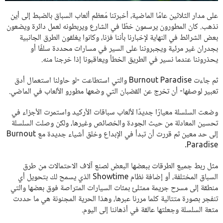
على مدار الثلاثين عامًا الماضية، أخبرتنا مُعظم ألعاب السباق بالضبط إلى أين
نذهب. كان المطورون يرسمون خطًا في الشارع ويربطونه لعمل دائرة ويضعون
بعض الشرائط في النهاية لإخبارنا بأننا فزنا، وكانوا يغلقون الطرق الجانبية
بجدران غير مرئية ويجبروننا على السير في مسارات محددة سلفًا أو
يحذروننا عندما نسير في الطريق الخطأ ويعاقبونا إذا خرجنا منه.
ثم جاءت Burnout Paradise والتي استطاعت -لو حاولنا استعمال أدق
تعبير لوصفها- أن تخرج عن القضبان التي وضعها مطورو الألعاب في الماضي.
وضعت السلسلة معيارًا جديدًا لألعاب سباقات الأركيد واستمرت الأجزاء في
تحسين المعادلة من حيث الجودة والخصائص وغيرها، ولكن وصلت السلسلة
إلى حد معين ثم قررت أن تبدأ في الإبداع وخلق أشياء جديدة مع Burnout
Paradise.
مثل ربط جميع الطرقات ببعضها البعض لصنع آلاف الاحتمالات من طرق
السباق المختلفة، أو إضافة نظام Showtime الذي يسمح لك بتحويل أي
منطقة إلى مسرح جريمة ممتلئ بمئات السيارات المتراصة فوق بعضها والتي
تنفجر بصورة متتالية كلما مررنا عبرها، وهذا الحرية المجنونة هي ما حددت
متعة السلسلة وجعلتها عالقة في أذهاننا إلى اليوم.