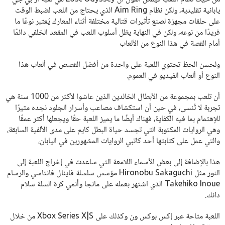
يابانية تقليدية، ولكن نظام Aim Ring الذي يحتاج من اللعب لضبط الوقت
على حلقات مجهزة لصنع تأثيرات قتالية مختلفة أثناء المعارك يُعتبر نوعًا ما
فريدًا من نوعه، ولكن في النهاية يظل أسلوب اللعب في المقعد الخلفي دائمًا
أمام القصة في هذا النوع من الألعاب
ولحسن الحظ تحتوي اللعبة على واحدة من أفضل القصص في ألعاب هذا
النوع أو ألعاب الفيديو في العموم.
أن تلعب بمجموعة من الأبطال الخالدين الذين عاشوا لأكثر من 1000 سنة هي
تجربة لا تُنسى، في حين أن استكشاف مصاعب وأسرار الجلود نجده مثيرًا
للإهتمام بما فيه الكفاية، فهناك أيضًا ما يميز اللعبة حقًا ويجعلها أكثر عمقًا
وهي الروايات المكتوبة التي تجسد حياة البطل كايم على مدى الألفية السابقة،
والتي عمل على كتابتها أحد كاتبي الروايات المشهورين في اليابان،
هذا بالإضافة إلى بعض الأسماء اللامعة التي ساعدت في إخراج اللعبة إلى
النور مثل Hironobu Sakaguchi مؤسس سلسلة فاينال فانتاسي والرسام
Takehiko Inoue الذي اشتهر بعمله على مانجا وأنمي كرة السلة سلام
دانك.
اللعبة متاحة عبر إكس بوكس ون وكذلك على Xbox Series X|S من خلال