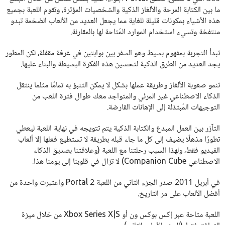
ما بين الكتابة المرحة والألغاز الذكية والشخصيات المؤثرة، وتقوم اللعبة بجميع
هذه الأشياء بمكونات قليلة للغاية مما يجعل العديد من الألعاب الضخمة تبدو
منتفخة وتسيء استخدام الموارد المُتاحة لها بالمقارنة.
تبدأ التجربة بمفهوم بسيط وهو السفر بين بوابتين في غرفة مقفلة، لكن المطور
يجد العديد من الطرق الذكية لتحسين هذه الفكرة البسيطة والبناء عليها.
تنمو صعوبة الألغاز وطريقة عملها بشكل لا يمكن التنبؤ به تمامًا مثلما ينتقل
الذكاء الاصطناعي غير المرئي والمتواجد معك طوال فترة اللعب من
التوجيهات المُبتذلة إلى الإهانات القارضة.
التآزر بين العمل المبدع والكتابة الذكية يتم تتويجه في نهاية اللعبة ليعطي
تطورًا مذهلًا يضيف إلى كل ما جاء قبله بطريقة لا تستطيع فعلها إلا ألعاب
الفيديو فقط، ولهذا السبب رحلتنا مع اللعبة (وعلاقتنا بصديق الذكاء
الاصطناعي Companion Cube) لا تزال في قلوبنا إلى يومنا هذا.
في أبريل 2011 صدر الجزء الثاني من اللعبة Portal 2 واعتبرت واحدة من
أفضل الألعاب على مر التاريخ.
اللعبة متاحة عبر إكس بوكس ون أو Xbox Series X|S من خلال ميزة