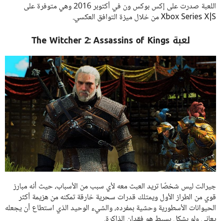
اللعبة صدرت على إكس بوكس ون في أكتوبر 2016 وهي متوفرة على
Xbox Series X|S من خلال ميزة التوافق العكسي.
لعبة The Witcher 2: Assassins of Kings
جيرالت ليس شخصًا تريد العبث معه لأي سبب من الأسباب، حيث أنه مبارز
قوي من الطراز الأول ويمتلك قدرات سحرية خارقة تمكنه من هزيمة أكثر
الحيوانات الأسطورية وحشية بمفرده، والشيء الوحيد الذي استطاع أن يجعله
يعاني ولو بشكل بسيط هو فقدان الذاكرة.