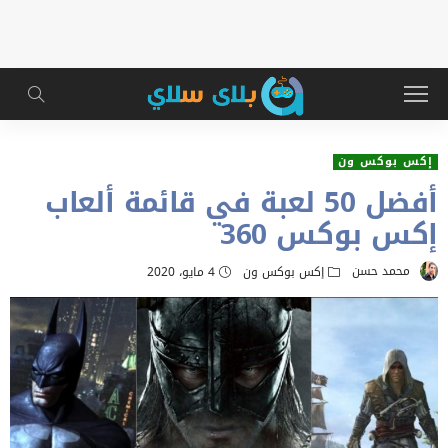
إكس بوكس ون
أفضل 50 لعبة في قائمة ألعاب
إكس بوكس 360
محمد حسن
إكس بوكس ون
4 مايو، 2020