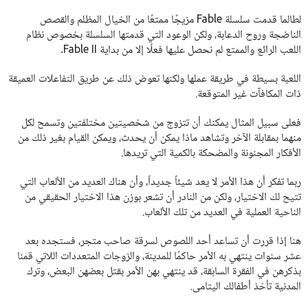
لطالما قدمت سلسلة Fable مزيجًا ممتعًا من الخيال المظلم والقصص
الناضجة وروح الدعابة، ولكن الوعود التي قدمتها السلسلة بخصوص نظام
اللعب الرائع والممتع لم نحصل عليها فعلًا إلا من بداية Fable II.
اللعبة بسيطة في طريقة عملها ولكنها تعوض ذلك عن طريق التفاعلات العميقة
ذات المكافآت غير المتوقعة.
فعلى سبيل المثال يمكنك أن تتزوج من شخصيتين مختلفتين وتسمح لكل
منهما بمقابلة الآخر وتشاهد ماذا يمكن أن يحدث، ويمكن القيام بغير ذلك من
الأفكار المجنونة والمضحكة بالكمية التي تريدها.
ربما تفكر أن هذا الأمر لا يعد شيئاً جديداً، وأن هناك العديد من الألعاب التي
تتيح لك الاختيار، ولكن من النادر أن تشعر بوزن هذا الاختيار الحقيقي من
الناحية العملية في العديد من تلك الألعاب.
هنا إذا قررت أن تساعد أحد اللصوص لسرقة صاحب متجر، فستجده بعد
عشر سنوات ينتهي به الأمر حاكمًا للمدينة، والزوجات المتعددات اللاتي قمنا
بذكرهن في الفقرة السابقة، قد ينتهي بهن الأمر بقتل بعضهن البعض، وترك
المدنية تأخذ أطفالك اليتامى.