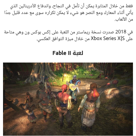
فقط من خلال المثابرة يمكن أن تأمل في النجاح، واندفاع الأدرينالين الذي
يأتي أثناء المعارك ومع النصر هو شيء لا يمكن تكراره سوى مع عدد قليل جدًا
من الألعاب.
في 2018 صدرت نسخة ريماستر من اللعبة على إكس بوكس ون وهي متاحة
على Xbox Series X|S من خلال ميزة التوافق العكسي.
لعبة Fable II