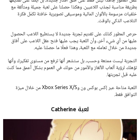
عمل المطور جاهدًا ليس فقط على خلق أفكار جديدة، بل أيضًا على تقديمها
بطريقة مناسبة تجذب اللاعبين. وهكذا حصلنا على لعبة جميلة ومتألقة مع
خلفيات مرسومة بالألوان المائية وموسيقى تصويرية خافتة تكمّل فكرة
التلاعب الذكي بالوقت.
حرص المطور كذلك على تقديم تجربة جديدة لا يستطيع اللاعب الحصول
عليها من أي شيء آخر، وأن اللعبة يجب عليها فتح عقل اللاعب على آفاق
جديدة من خلال تعامله مع اللعبة، وهذا فعلًا ما حصلنا عليه.
التجربة ليست ممتعة وحسب، بل ستشعر أنها ترفع من مستوى تفكيرك وأنها
تؤهلك لرؤية ألعاب الألغاز والأمور من حولك في العموم بشكل أعمق مما كنت
عليه قبل تجربتها.
اللعبة متاحة عبر إكس بوكس ون وXbox Series X/S من خلال ميزة
التوافق فقط.
لعبة Catherine