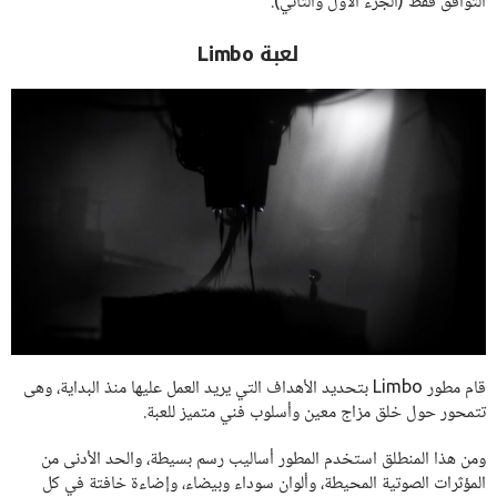
التوافق فقط (الجزء الأول والثاني).
لعبة Limbo
قام مطور Limbo بتحديد الأهداف التي يريد العمل عليها منذ البداية، وهى
تتمحور حول خلق مزاج معين وأسلوب فني متميز للعبة.
ومن هذا المنطلق استخدم المطور أساليب رسم بسيطة، والحد الأدنى من
المؤثرات الصوتية المحيطة، وألوان سوداء وبيضاء، وإضاءة خافتة في كل