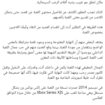
مكان لخلق جو غريب يشبه أفلام الرعب السينمائية.
كذلك تجنب المطور الكشف عن تفاصيل محتوى اللعبة عن قصد، حتى يتمكن
اللاعب من تفسير معنى اللعبة بأنفسهم.
هذه الطريقة في التفكير أدت إلى انقسام العديد من النقاد وأيضًا اللاعبين
بخصوص اللعبة.
يعتقد البعض منهم أن النهاية المفتوحة وعدم وجود قصة مترابطة بالمعنى
الواضح ينتقصان من جودة اللعبة، بينما وقع العديد منهم في حب جمال اللعبة
الداخلي، ووجدوا أن طريقة التقديم المُبهمة لها معنى أعمق ومرتبط بطريقة
لعب اللعبة المميزة وبساطتها الأنيقة ذات المغزى.
الجمال الحقيقي لهذه اللعبة يكمن في داخلك أنت، وقدرتك على التخيل وتقبل
الأمور بصدر رحب، ومهما كانت النهاية التي فكرت فيها، تأكد أنها صحيحة في
نظرك أنت طبقًا لتجربتك الخاصة مع اللعبة.
في ديسمبر 2014 صدرت نسخة من اللعبة على إكس بوكس ون بشكل
مستقل وهي متاحة للعب على Xbox Series X|S من خلال ميزة التوافق
العكسي.