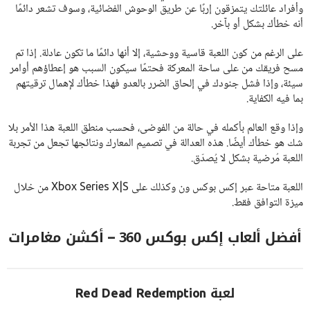
وأفراد عائلتك يتمزقون إربًا عن طريق الوحوش الفضائية، وسوف تشعر دائمًا
أنه خطأك بشكل أو بآخر.
على الرغم من كون اللعبة قاسية ووحشية، إلا أنها دائمًا ما تكون عادلة. إذا تم
مسح فريقك من على ساحة المعركة فحتمًا سيكون السبب هو إعطاؤهم أوامر
سيئة، وإذا فشل جنودك في إلحاق الضرر بالعدو فهذا خطأك لإهمال ترقيتهم
بما فيه الكفاية.
وإذا وقع العالم بأكمله في حالة من الفوضى، فحسب منطق اللعبة هذا الأمر بلا
شك هو خطأك أيضًا. هذه العدالة في تصميم المعارك ونتائجها تجعل من تجربة
اللعبة مُرضية بشكل لا يُصدّق.
اللعبة متاحة عبر إكس بوكس ون وكذلك على Xbox Series X|S من خلال
ميزة التوافق فقط.
أفضل ألعاب إكس بوكس 360 – أكشن مغامرات
لعبة Red Dead Redemption