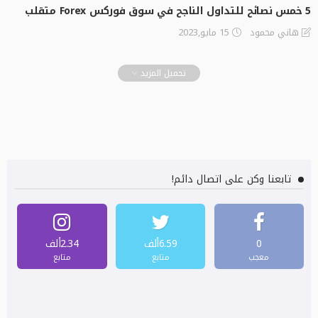
5 خمس نصائح للتداول الناجح في سوق فوركس Forex متقلب
15 مايو,2023
هاني محمود
تحميل المزيد
تابعنا وكن على اتصال دائم!
0
6.59ألف
2.34ألف
معجب
متابع
متابع