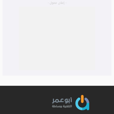
- إعلان ممول -