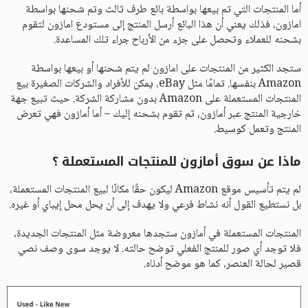
أما المنتجات التي تم بيعها بواسطة بائع طرف ثالث وتم شحنها بواسطة
امازون، فذلك يعني أن هذا البائع أرسل المنتج إلى مستودع امازون لتقوم
بشحنه للعملاء وتحصل على جزء من الأرباح جراء تلك المساعدة.
ستجد الكثير من المنتجات على امازون لم يتم شحنها أو بيعها بواسطة
Amazon بنفسها. تمامًا مثل eBay، يمكن للأفراد والشركات الصغيرة بيع
المنتجات المستعملة على Amazon بدون مشاركة الشركة. حيث تبيع جهة
خارجية المنتج عبر أمازون، ثم تقوم بشحنه إليك – أما أمازون فهي تعرض
المنتج وتعمل كوسيط.
ماذا عن سوق أمازون للمنتجات المستعملة ؟
لم يتم تأسيس موقع Amazon ليكون حقًا مكانًا لبيع المنتجات المستعملة،
بل نستطيع القول أنه نشاط فرعي ولا يهدف إلى أن يحل محل إيباي أو غيره.
المنتجات المستعملة في أمازون ستجدها معروضة مثل المنتجات الجديدة،
فلا توجد أي صور للمنتج الفعلي توضح حالته. لا يوجد سوى وصف نصي
قصير لحالة العنصر، كما هو موضح أدناه.