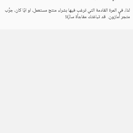
لذا، في المرة القادمة التي ترغب فيها بشراء منتج مستعمل، او ايًا كان، جرِّب
متجر أمازون. قد تباغتك مفاجأة سارّة!