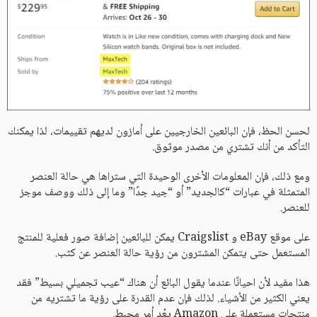
لحسن الحظ، فإن البائعين الخارجيين على أمازون لديهم تقييمات، لذا يمكنك
التأكد من أنك تشتري من مصدر موثوق.
ومع ذلك، فإن المعلومات الأخرى الوحيدة التي ستراها هي حالة العنصر
المتمثلة في عبارات “كالجديد” أو “جيد جدًا” وما إلى ذلك ووصف موجز
للعنصر.
على موقع eBay و Craigslist يمكن للبائعين إضافة صور فعلية للمنتج
المستعمل حتى يتمكن المشترون من رؤية حالة العنصر عن كثب.
هذا مفيد لأن احيانًا عندما يقول البائع أن هناك “عيب تجميلي بسيط” فقد
يعني الكثير من الأشياء. لذلك فإن عدم القدرة على رؤية ما تشتريه من
منتجات مستعملة على Amazon يعُد أمر محبط.