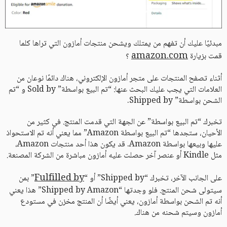
مبدئيًا عليك أن تفهم من يمتلك ويشحن منتجات أمازون التي تراها كلما
amazon.com
قمت بزيارة
؟
أثناء تصفح المنتجات على متجر أمازون الإلكتروني، هناك دائمًا نوعان من
العلامات التي يجب عليك البحث عنها: “تم البيع بواسطة” Sold by و “تم
الشحن بواسطة” Shipped by.
تخبرك “تم البيع بواسطة” عن الجهة التي قدمت المنتج. في كثير من
الأحيان، ستجدها “تم البيع بواسطة Amazon” مما يعني أنه تم الاستحواذ
عليها وبيعها بواسطة Amazon. قد يكون هذا أحد منتجات Amazon،
مثل Kindle أو عنصر آخر حصلت عليه أمازون مباشرة من الشركة المصنعة.
Fulfilled by
على الجانب الآخر، تخبرك “Shipped by” أو “
” بمن
سيتولى شحن المنتج. فلو وجدتها “Shipped by Amazon” هذا يعني
أنه تم الشحن بواسطة أمازون، يعني أيضًا أن المنتج مخزن في مستودع
أمازون وسيتم شحنه من هناك.