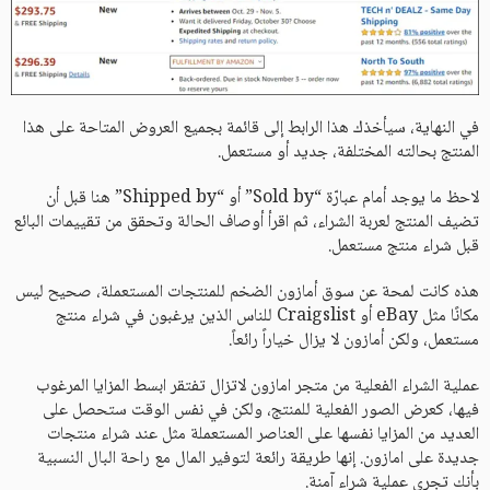
في النهاية، سيأخذك هذا الرابط إلى قائمة بجميع العروض المتاحة على هذا
المنتج بحالته المختلفة، جديد أو مستعمل.
لاحظ ما يوجد أمام عبارّة “Sold by” أو “Shipped by” هنا قبل أن
تضيف المنتج لعربة الشراء، ثم اقرأ أوصاف الحالة وتحقق من تقييمات البائع
قبل شراء منتج مستعمل.
هذه كانت لمحة عن سوق أمازون الضخم للمنتجات المستعملة، صحيح ليس
مكانًا مثل eBay أو Craigslist للناس الذين يرغبون في شراء منتج
مستعمل، ولكن أمازون لا يزال خياراً رائعاً.
عملية الشراء الفعلية من متجر امازون لاتزال تفتقر ابسط المزايا المرغوب
فيها، كعرض الصور الفعلية للمنتج، ولكن في نفس الوقت ستحصل على
العديد من المزايا نفسها على العناصر المستعملة مثل عند شراء منتجات
جديدة على امازون. إنها طريقة رائعة لتوفير المال مع راحة البال النسبية
بأنك تجري عملية شراء آمنة.