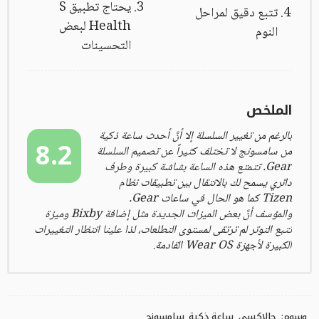
يحتاج تطبيق S
تتبع دقيق لمراحل
Health لبعض
النوم
التحسينات
الملخص
بالرغم من تغيير السلسلة إلا أنَّ أحدث ساعة ذكية
8.2
من سامسونج لا تختلف كثيراً عن تصميم السلسلة
Gear. تتمتع هذه الساعة بشاشة كبيرة وطرف
دائري يسمح لك بالانتقال بين تطبيقات نظام
Tizen كما هو الحال في ساعات Gear.
والمؤسف أنَّ بعض الميزات الجديدة مثل إضافة Bixby وميزة
تتبع التوتر لم ترتقى لمستوى التطلعات، لذا علينا انتظار التغييرات
الكبيرة لأجهزة Wear OS القادمة.
وسوم:
جالاكسي
ساعة ذكية
سامسونج