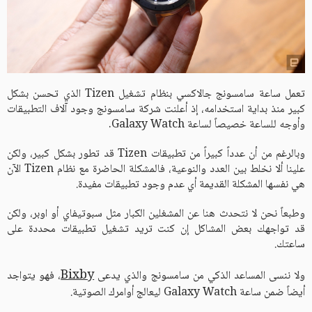
تعمل ساعة سامسونج جالاكسي بنظام تشغيل Tizen الذي تحسن بشكل
كبير منذ بداية استخدامه، إذ أعلنت شركة سامسونج وجود آلاف التطبيقات
وأوجه للساعة خصيصاً لساعة Galaxy Watch.
وبالرغم من أن عدداً كبيراً من تطبيقات Tizen قد تطور بشكل كبير، ولكن
علينا ألا نخلط بين العدد والنوعية، فالمشكلة الحاضرة مع نظام Tizen الآن
هي نفسها المشكلة القديمة أي عدم وجود تطبيقات مفيدة.
وطبعاً نحن لا نتحدث هنا عن المشغلين الكبار مثل سبوتيفاي أو اوبر، ولكن
قد تواجهك بعض المشاكل إن كنت تريد تشغيل تطبيقات محددة على
ساعتك.
Bixby
ولا ننسى المساعد الذكي من سامسونج والذي يدعى
، فهو يتواجد
أيضاً ضمن ساعة Galaxy Watch ليعالج أوامرك الصوتية.