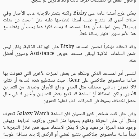
وحاول العمل مع تطبيقات طرف ثالث وكلا الأمرين لم ينجح.
يمكن طرح أسئلة عامة على Bixby ولكنه يتعثر بالإجابة غالب الأحيان وفي
حالات أخرى قد يقترح عليك أسئلة لتطرحها عليه مثل “ابحث عن مثلث
برمودا”. ومن المؤسف أن هذا المساعد لا يملك فكرة عما يجب أن يفعله مع
هذا الأمر سوى اظهار رسالة خطأ.
وقد لاحظنا مؤخراً تحسن المساعد Bixby على الهواتف الذكية، ولكن ليس
ضمن الساعات الذكية ليبقى مساعد جوجل Assistance وسيري أفضل
منه.
لننسى أمر المساعد الذكي ونتكلم عن بعض الميزات الأخرى التي تفوقت بها
ساعة سامسونج جالاكسي على Gear، حيث تستطيع هذه الساعة أن تتابع
39 تمرين رياضي مختلف مثل الجري ورفع الأوزان وغيرها من التمارين
الأخرى. ولكن المشكلة أنَّ الساعة قد تتبع بعض التمارين وأخرى لا في حال
حصل اختلاف بسيط في الحركات أثناء تنفيذ التمرين.
وفي حال كنت شخص كثير النسيان فإن الساعة Galaxy Watch تتعرف
بشكل آلي على الحركة وتقوم بتتبعها مثل الجري وركوب الدراجة. ويبقى
وجود هذه الميزة أمر مفيد ولكن لا يمكن الاعتماد عليها فمن خلال التجربة لا
تبدأ ساعة سامسونج جالاكسي بتتبع المشي أو الركض إلا بعد مسافة طويلة