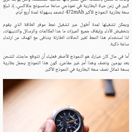
كبير في زمن حياة البطارية في نموذجي ساعة سامسونج جالاكسي، إذ تبلغ
سعة بطارية النموذج الأكبر 472mAh لتصمد بسهولة لمدة أربع أيام.
ويمكن تشغيلها لمدة أطول عبر تشغيل نمط موفر الطاقة الذي يقوم
بتخفيض الأداء وإيقاف جميع الميزات ما عدا المكالمات والرسائل والتنبيهات،
لذا استخدام هذا النمط لغير الحالات الطارئة يتنافى مع الهدف من ارتداء
ساعة ذكية.
أما في حال كان خيارك هو النموذج الأصغر فعليك أن تتوقع حاجتك للشحن
بعد يومين ونصف وهذا أمر غير مفاجئ، كون هذا النموذج يحمل بطارية
بسعة تماثل نصف سعة البطارية في النموذج الأكبر.