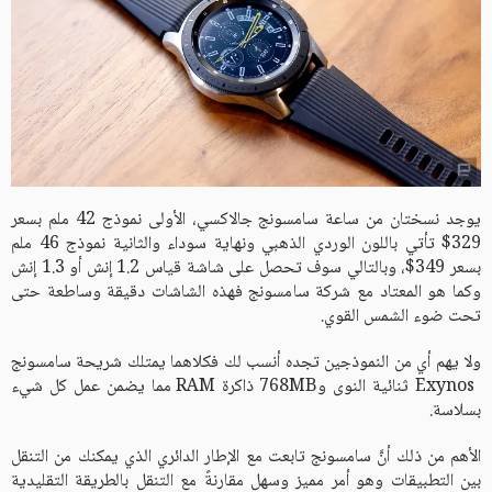
يوجد نسختان من ساعة سامسونج جالاكسي، الأولى نموذج 42 ملم بسعر
329$ تأتي باللون الوردي الذهبي ونهاية سوداء والثانية نموذج 46 ملم
بسعر 349$، وبالتالي سوف تحصل على شاشة قياس 1.2 إنش أو 1.3 إنش
وكما هو المعتاد مع شركة سامسونج فهذه الشاشات دقيقة وساطعة حتى
تحت ضوء الشمس القوي.
ولا يهم أي من النموذجين تجده أنسب لك فكلاهما يمتلك شريحة سامسونج
Exynos ثنائية النوى و768MB ذاكرة RAM مما يضمن عمل كل شيء
بسلاسة.
الأهم من ذلك أنَّ سامسونج تابعت مع الإطار الدائري الذي يمكنك من التنقل
بين التطبيقات وهو أمر مميز وسهل مقارنةً مع التنقل بالطريقة التقليدية