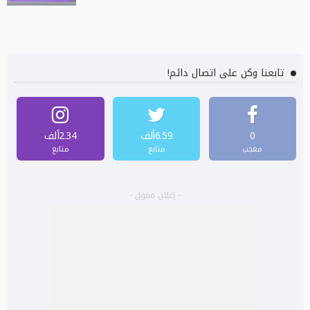
تابعنا وكن على اتصال دائم!
0
6.59ألف
2.34ألف
معجب
متابع
متابع
- إعلان ممول -