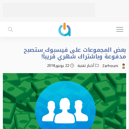
بعض المجموعات على فيسبوك ستصبح
مدفوعة وباشتراك شهري قريباً!
أخبار تقنية
22 يونيو,2018
Zarhouni