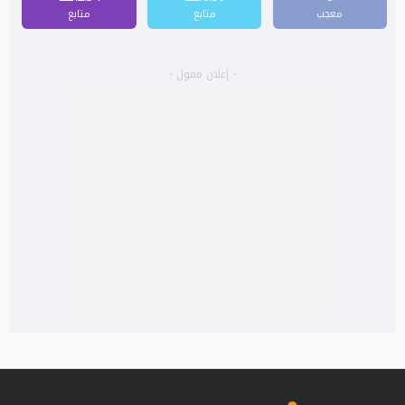
معجب
متابع
متابع
- إعلان ممول -