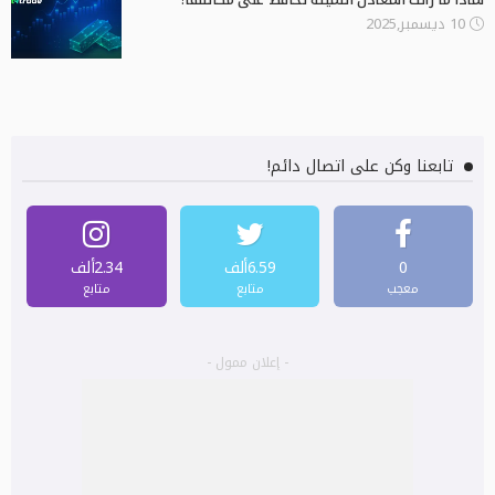
10 ديسمبر,2025
تابعنا وكن على اتصال دائم!
0
6.59ألف
2.34ألف
معجب
متابع
متابع
- إعلان ممول -