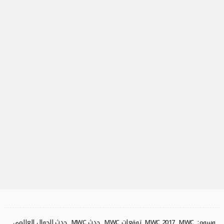
وسوم:
MWC
MWC 2017
توقعات MWC
حدث MWC
حدث الجوال العالمي