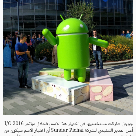
جوجل شاركت مستخدميها في اختيار هذا الاسم، فخلال مؤتمر I/O 2016
أعلن المدير التنفيذي للشركة Sundar Pichai أن اختيار الاسم سيكون من