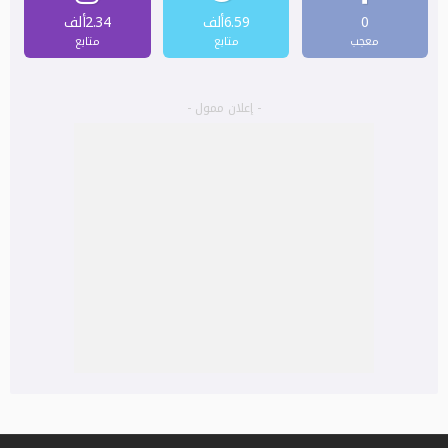
0
6.59ألف
2.34ألف
معجب
متابع
متابع
- إعلان ممول -