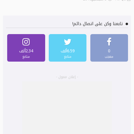
تابعنا وكن على اتصال دائم!
0
6.59ألف
2.34ألف
معجب
متابع
متابع
- إعلان ممول -