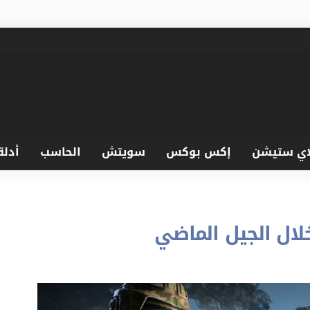
اي ستيشن
إكس بوكس
سويتش
الحاسب
أدلة