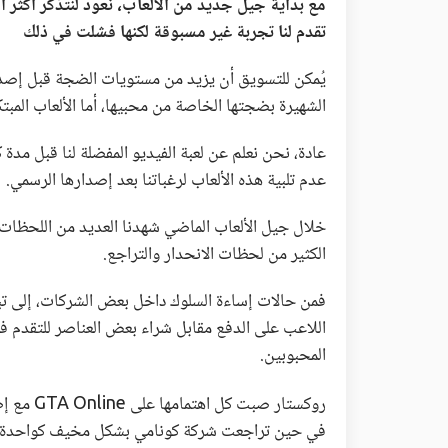
مع بداية جيل جديد من الألعاب، نعود لنتذكر أكثر أ
تقدم لنا تجربة غير مسبوقة لكنها فشلت في ذلك
يُمكن للتسويق أن يزيد من مستويات الضجة قبل إصدار
الشهيرة بضجتها الخاصة من محبيها، أما الألعاب الم
عادة، نحن نعلم عن لعبة الفيديو المفضلة لنا قبل مد
عدم تلبية هذه الألعاب لرغباتنا بعد إصدارها الرسمي.
خلال جيل الألعاب الماضي شهدنا العديد من اللحظات 
الكثير من لحظات الانحدار والتراجع.
فمن حالات إساءة السلوك داخل بعض الشركات، إلى تب
اللاعب على الدفع مقابل شراء بعض العناصر للتقدم في
المحبوبين.
روكستار صبت كل اهتمامها على GTA Online مع إطلاق لعبة واحدة فقط وهي
في حين تراجعت شركة كونامي بشكل مخيف كواحدة من 