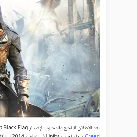
بعد الإطلاق الناجح والمحبوب لإصدار Black Flag تحمس الكثير من اللاعبين للجزء القادم من
Creed
وجاء إصدار Unity في نوفمبر 2014 ليشكل صدمة للاعبين نظراً للأخطاء والمشاكل التي عانى منها.