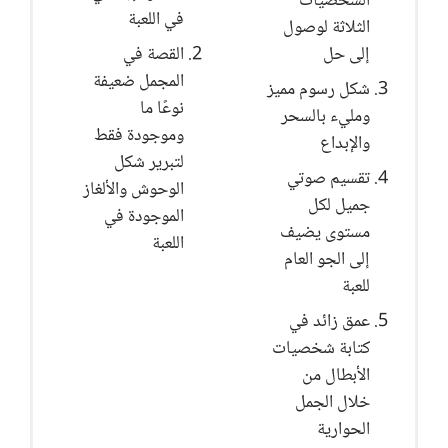
الشخصيات
في اللعبة
الثلاثة لوصول
إلى حل
القصة في
المجمل ضعيفة
شكل رسوم مميز
نوعًا ما
ومليء بالسحر
وموجودة فقط
والإبداع
لتبرير شكل
تقسيم صوتي
الوحوش والألغاز
جميل لكل
الموجودة في
مستوى يضيف
اللعبة
إلى الجو العام
للعبة
عمق زائد في
كتابة شخصيات
الأبطال من
خلال الجمل
الحوارية