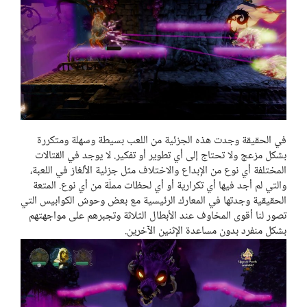
في الحقيقة وجدت هذه الجزئية من اللعب بسيطة وسهلة ومتكررة
بشكل مزعج ولا تحتاج إلى أي تطوير أو تفكير. لا يوجد في القتالات
المختلفة أي نوع من الإبداع والاختلاف مثل جزئية الألغاز في اللعبة،
والتي لم أجد فيها أي تكرارية أو أي لحظات مملّة من أي نوع. المتعة
الحقيقية وجدتها في المعارك الرئيسية مع بعض وحوش الكوابيس التي
تصور لنا أقوى المخاوف عند الأبطال الثلاثة وتجبرهم على مواجهتهم
بشكل منفرد بدون مساعدة الإثنين الآخرين.