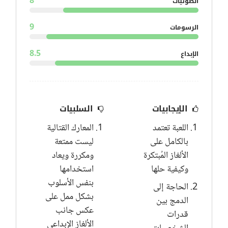
8
الصوتيات
9
الرسومات
8.5
الإبداع
الإيجابيات
السلبيات
اللعبة تعتمد
المعارك القتالية
بالكامل على
ليست ممتعة
الألغاز المُبتكرة
ومكررة ويعاد
وكيفية حلها
استخدامها
بنفس الأسلوب
الحاجة إلى
بشكل ممل على
الدمج بين
عكس جانب
قدرات
الألغاز الإبداعي