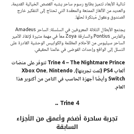
ثنائية الأبعاد تتميز بطابع رسوم ساحر يشبه القصص الخيالية القديمة،
والعديد من الألغاز الممتعة والمعقّدة التي تحتاج إلى التفكير خارج
الصندوق وعقول مُبتكرة لحلّها.
يجتمع الأبطال الثلاثة المعروفين في السلسلة: الساحر Amadeus
والفارس Pontius والسارقة Zoya معاً في مهمة مثيرة لإنقاذ الأمير
الساحر سيليوس من الأحلام المظلمة والكوابيس الوحشية القادرة على
التسلل إلى الواقع وإحداث الفوضى في عالمنا الحقيقي.
Trine 4 – The Nightmare Prince تتوفّر على منصّات
ألعاب PS4 (تمت تجربتها), Xbox One, Nintendo
Switch وأيضًا أجهزة الحاسب في الثامن من أكتوبر هذا
العام.
Trine 4 ..
تجربة ساحرة أضخم وأعمق من الأجزاء
السابقة