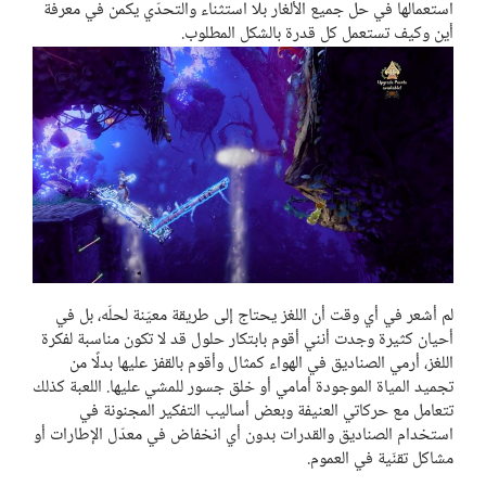
استعمالها في حل جميع الألغار بلا استثناء والتحدّي يكمن في معرفة
أين وكيف تستعمل كل قدرة بالشكل المطلوب.
لم أشعر في أي وقت أن اللغز يحتاج إلى طريقة معيّنة لحلّه، بل في
أحيان كثيرة وجدت أنني أقوم بابتكار حلول قد لا تكون مناسبة لفكرة
اللغز، أرمي الصناديق في الهواء كمثال وأقوم بالقفز عليها بدلًا من
تجميد المياة الموجودة أمامي أو خلق جسور للمشي عليها. اللعبة كذلك
تتعامل مع حركاتي العنيفة وبعض أساليب التفكير المجنونة في
استخدام الصناديق والقدرات بدون أي انخفاض في معدّل الإطارات أو
مشاكل تقنّية في العموم.