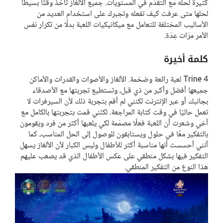
كثيرة لحلّه مع التقدّم في المستويات. جميع الألغاز تأخذ وقتًا بسيطًا
لحلها متى عرفت كيف تفعله وتجبرك على استخدام العديد من
الأساليب المختلفة للتعامل مع ميكانيكيات اللعبة بدلًا من تكرار نفس
الأمر مرّات عِدّة.
كلمة أخيرة
Trine 4 لعبة رائعة وضخمة. الألغاز والأصوات والقدرات والأماكن
جميعها أفضل وأكبر من ذي قبل، وتستطيع تجربتها مع الأصدقاء
بجانبك أو عبر الإنترنت لكنني لم أقم بتجربة ذلك لأن السيرفرات لا
تعمل حاليًا في وقت كتابة المراجعة. لكنّني قمت بتجربتها بالكامل مع
أخي وشعرت أن اللعبة فعلًا مصمّمة لكي يلعبها أكثر من فرد ويقومون
بالتفكير معًا في حلول ويستابقون للوصول إلى الحل المناسب، كما
أنني أحسست أنها مناسبة أكثر للأطفال وليس الكبار لأن الألغاز يسهل
التفكير فيها بشكل منطقي على عكس الأطفال الذي قد يصعب عليهم
هذا النوع من التفكير المنطقي.