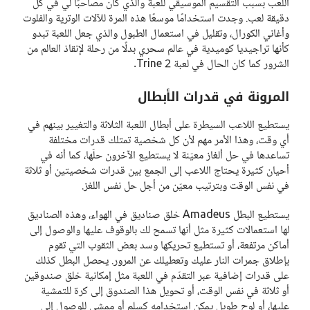
اللعب بسبب التقسيم الموسيقي للعبة والذي كان مصاحبًا لي في كل
دقيقة لعب. وجدت استخدامًا موسعًا هذه المرة للآلات الوترية والفلوت
وأغاني الكورال، وتقليل في استعمال الطبول والذي جعل اللعبة تبدو
كأنها تراجيديا كوميدية في عالم سحري بدلًا من رحلة لإنقاذ العالم من
الشرور كما كان الحال في لعبة Trine 2.
المرونة في قدرات الأبطال
يستطيع اللاعب السيطرة على أبطال اللعبة الثلاثة والتغيير بينهم في
أي وقت، وهذا الأمر مهم لأن كل شخصية تمتلك قدرات مختلفة
تساعدها في حل ألغاز معيّنة لا يستطيع الآخرون حلّها، كما أنه في
أحيان كثيرة يحتاج اللاعب إلى الجمع بين قدرات شخصيتين أو ثلاثة
في نفس الوقت وبترتيب معيّن من أجل حل نفس اللغز.
يستطيع البطل Amadeus خلق صناديق في الهواء، وهذه الصناديق
لها استعمالات كثيرة مثل أنها تسمح لك بالوقوف عليها والوصول إلى
أماكن مرتفعة، أو تستطيع تحريكها وسد بعض الثقوب التي تقوم
بإطلاق جمرات النار عليك وتعطيلك عن المرور. يحصل البطل كذلك
على قدرات إضافية عبر التقدّم في اللعبة مثل إمكانية خلق صندوقين
أو ثلاثة في نفس الوقت، أو تحويل هذا الصندوق إلى كرة للتمشية
عليها، أو لوح طويل يمكن استخدامه كسلم أو ممشي للوصول إلى