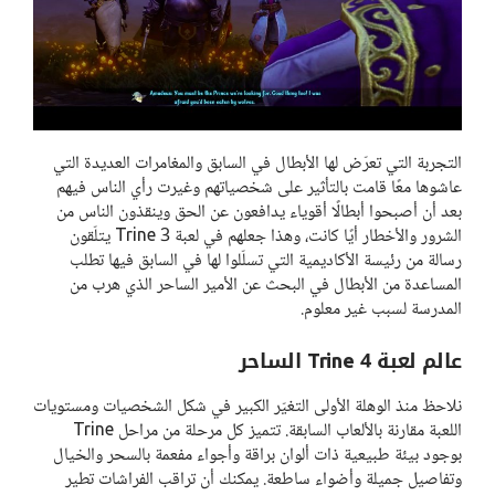
التجربة التي تعرّض لها الأبطال في السابق والمغامرات العديدة التي
عاشوها معًا قامت بالتأثير على شخصياتهم وغيرت رأي الناس فيهم
بعد أن أصبحوا أبطالًا أقوياء يدافعون عن الحق وينقذون الناس من
الشرور والأخطار أيًا كانت، وهذا جعلهم في لعبة Trine 3 يتلّقون
رسالة من رئيسة الأكاديمية التي تسلّلوا لها في السابق فيها تطلب
المساعدة من الأبطال في البحث عن الأمير الساحر الذي هرب من
المدرسة لسبب غير معلوم.
عالم لعبة Trine 4 الساحر
نلاحظ منذ الوهلة الأولى التغيّر الكبير في شكل الشخصيات ومستويات
اللعبة مقارنة بالألعاب السابقة. تتميز كل مرحلة من مراحل Trine
بوجود بيئة طبيعية ذات ألوان براقة وأجواء مفعمة بالسحر والخيال
وتفاصيل جميلة وأضواء ساطعة. يمكنك أن تراقب الفراشات تطير