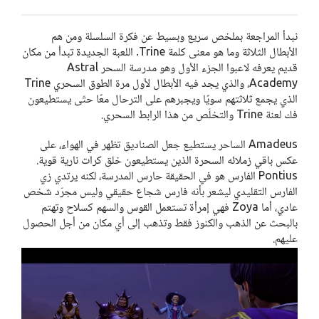
نبدأ المراجعة بملخص سريع وبسيط عن فكرة السلسلة ومن هم
الأبطال الثلاثة وما هو معنى كلمة Trine. اللعبة الجديدة تبدأ من مكان
قديم يعرفه لاعبوا الجزء الأول وهو مدرسة السحر Astral
Academy، والذي يجد فيه الأبطال لأول مرة الطوق السحري Trine
الذي يجمع ثلاثتهم سويًا ويجبرهم على الترحال معًا حتّى يستطيعون
فك لعنة Trine والتخلّص من هذا الرابط السحري.
Amadeus الساحر يستطيع جعل الصناديق تظهر في الهواء، على
عكس باقي زملائه السحرة الذين يستطيعون خلق كرات نارية قوية.
Pontius الفارس هو في الحقيقة حارس المدرسة، لكنه يرتدي زي
الفارس التقليدي ليشعر بأنه فارس شجاع حقيقي وليس مجرّد شخص
عادي، أما Zoya فهي إمرأة تستعمل القوس والسهم كسلاح وتهتم
بالبحث عن الذهب والكنوز فقط وتذهب إلى أي مكان من أجل الحصول
عليهم.