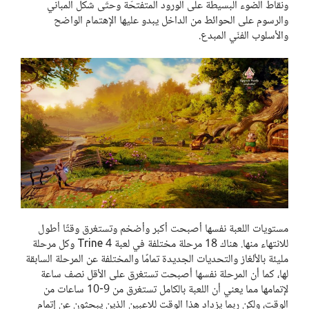
ونقاط الضوء البسيطة على الورود المتفتحّة وحتّى شكل المباني
والرسوم على الحوائط من الداخل يبدو عليها الإهتمام الواضح
والأسلوب الفنّي المبدع.
مستويات اللعبة نفسها أصبحت أكبر وأضخم وتستغرق وقتًا أطول
للانتهاء منها. هناك 18 مرحلة مختلفة في لعبة Trine 4 وكل مرحلة
مليئة بالألغاز والتحديات الجديدة تمامًا والمختلفة عن المرحلة السابقة
لها، كما أن المرحلة نفسها أصبحت تستغرق على الأقل نصف ساعة
لإتمامها مما يعني أن اللعبة بالكامل تستغرق من 9-10 ساعات من
الوقت، ولكن ربما يزداد هذا الوقت للاعبين الذين يبحثون عن إتمام