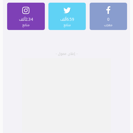
0
6.59ألف
2.34ألف
معجب
متابع
متابع
- إعلان ممول -