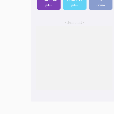
معجب
متابع
متابع
- إعلان ممول -