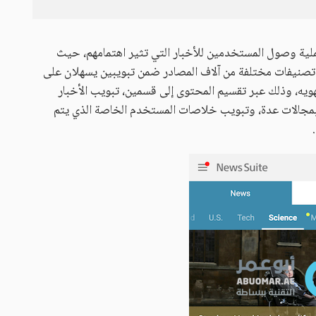
News Suite by  لتسهيل عملية وصول المستخدمين للأخبار التي تثير اهتمامهم، حيث
 تصنيفات مختلفة من آلاف المصادر ضمن تبويبين يسهلان على
ويه، وذلك عبر تقسيم المحتوى إلى قسمين، تبويب الأخبار
 بمجالات عدة، وتبويب خلاصات المستخدم الخاصة الذي يتم