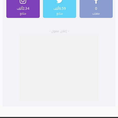
0
6.59ألف
2.34ألف
معجب
متابع
متابع
- إعلان ممول -