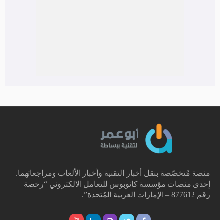
منصة مُتخصّصة بنقل أخبار التقنية وأخبار الألعاب ومراجعاتهما.
إحدى منصات مؤسسة كانوبوس للتعامل الالكتروني “رخصة
رقم 877612 – الإمارات العربية المُتحدة”.