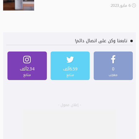
6 مايو,2023
تابعنا وكن على اتصال دائم!
0
6.59ألف
2.34ألف
معجب
متابع
متابع
- إعلان ممول -