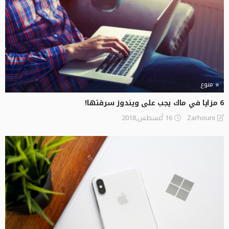
منوع
6 مزايا في ماك يجب على ويندوز سرقتها!
16 أغسطس,2018
Zarhouni