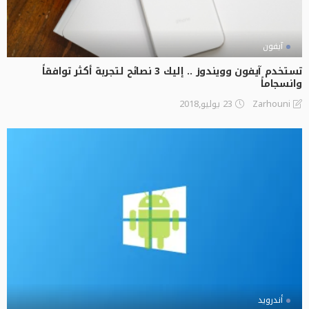
آيفون
تستخدم آيفون وويندوز .. إليك 3 نصائح لتجربة أكثر توافقاً
وانسجاماً
23 يوليو,2018
Zarhouni
أندرويد