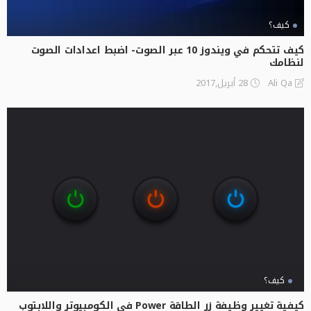
كيف؟
كيف تتحكم في ويندوز 10 عبر الصوت- اضبط اعدادات الصوت
لنظامك
28 أبريل,2017
Ali Qa
كيف؟
كيفية تغيير وظيفة زر الطاقة Power في الكومبيوتر واللابتوب