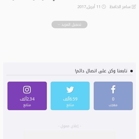
11 أبريل,2017
سامر الحافظ
تحميل المزيد
تابعنا وكن على اتصال دائم!
0
6.59ألف
2.34ألف
معجب
متابع
متابع
- إعلان ممول -