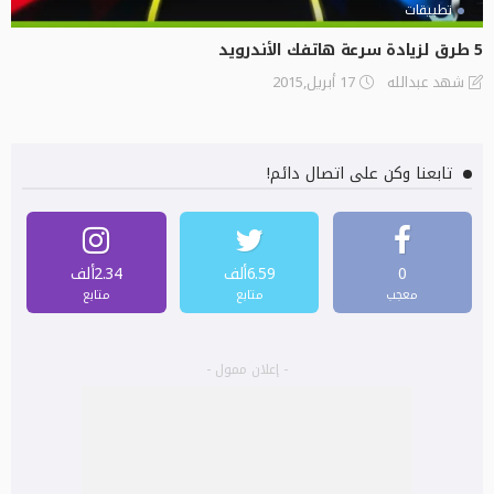
تطبيقات
5 طرق لزيادة سرعة هاتفك الأندرويد
17 أبريل,2015
شهد عبدالله
تابعنا وكن على اتصال دائم!
0
6.59ألف
2.34ألف
معجب
متابع
متابع
- إعلان ممول -