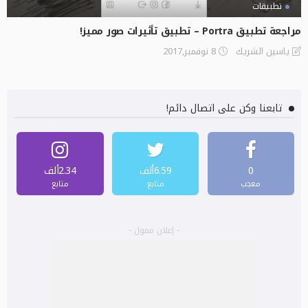
تطبيقات
مراجعة تطبيق Portra – تطبيق تأثيرات صور مميز!
8 نوفمبر,2017
ياسين الشريك
تابعنا وكن على اتصال دائم!
0
6.59ألف
2.34ألف
معجب
متابع
متابع
- إعلان ممول -