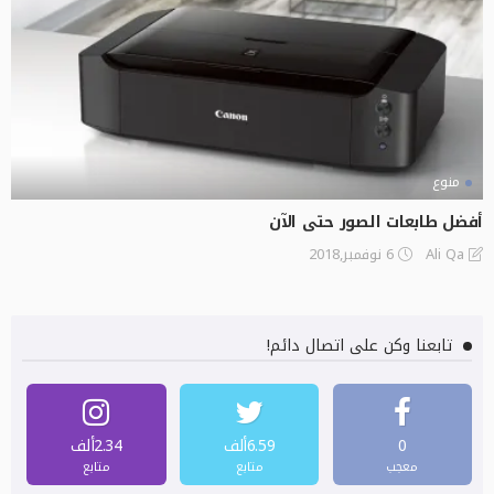
منوع
أفضل طابعات الصور حتى الآن
6 نوفمبر,2018
Ali Qa
تابعنا وكن على اتصال دائم!
0
6.59ألف
2.34ألف
معجب
متابع
متابع