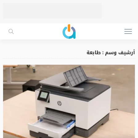
أرشيف وسم : طابعة