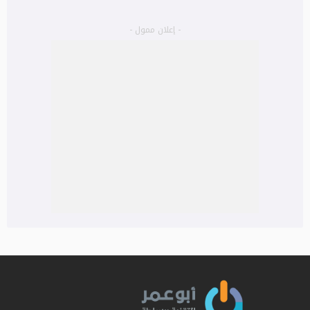
- إعلان ممول -