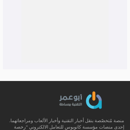
منصة مُتخصّصة بنقل أخبار التقنية وأخبار الألعاب ومراجعاتهما.
إحدى منصات مؤسسة كانوبوس للتعامل الالكتروني “رخصة