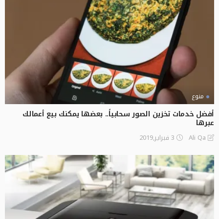
منوع
أفضل خدمات تخزين الصور سحابياً.. بعضها يمكنك بيع أعمالك
عبرها
3 فبراير,2019
Ali Qa