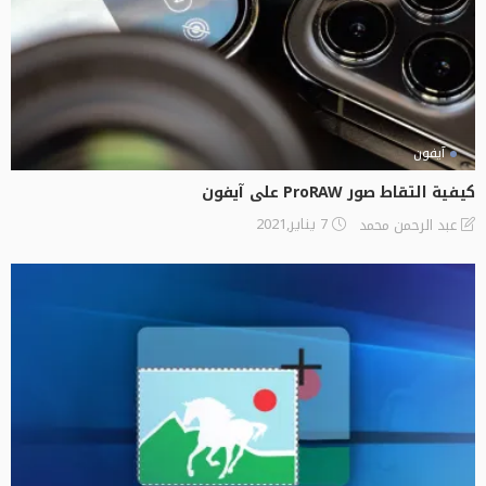
آيفون
كيفية التقاط صور ProRAW على آيفون
7 يناير,2021
عبد الرحمن محمد