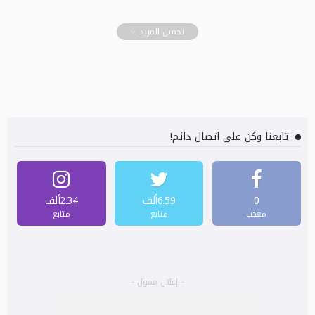
تحميل المزيد
تابعنا وكن على اتصال دائم!
0
6.59ألف
2.34ألف
معجب
متابع
متابع
- إعلان ممول -