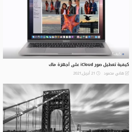
كيف؟
كيفية تعطيل صور iCloud على أجهزة ماك
21 أبريل,2021
هاني محمود