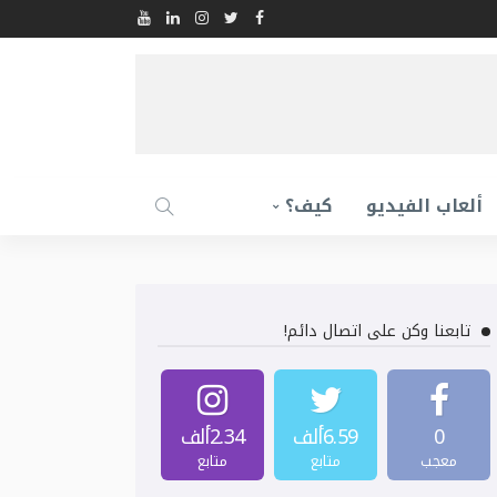
ألعاب الفيديو
كيف؟
تابعنا وكن على اتصال دائم!
0
6.59ألف
2.34ألف
معجب
متابع
متابع