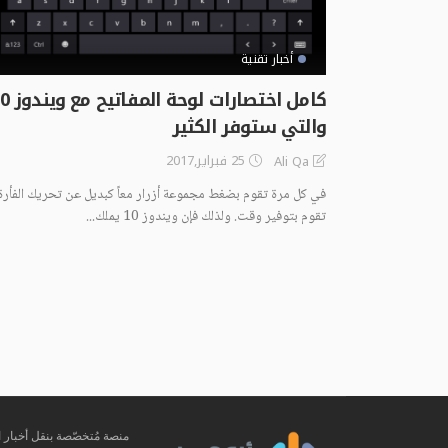
أخبار تقنية
كامل اختصارات لوحة ا
والتي ستوفر الكثير
25 فبراير,2017
Ali Qa
في كل مرة تقوم بضغط مجموعة أزرار معاً كبديل عن تحريك الفأرة
تقوم بتوفير وقت. ولذلك فإن ويندوز 10 يملك...
منصة مُتخصّصة بنقل أخبار ال