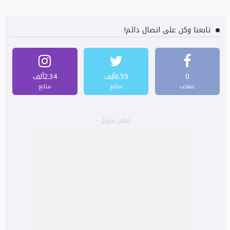
تابعنا وكن على اتصال دائم!
0
6.59ألف
2.34ألف
معجب
متابع
متابع
- إعلان ممول -