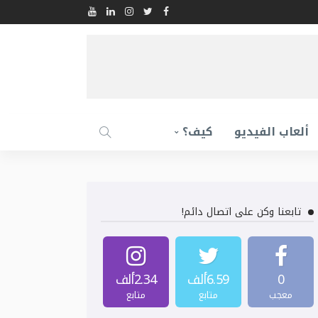
ألعاب الفيديو
كيف؟
تابعنا وكن على اتصال دائم!
0
6.59ألف
2.34ألف
معجب
متابع
متابع