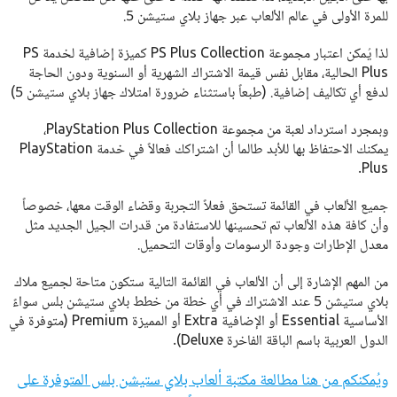
للمرة الأولى في عالم الألعاب عبر جهاز بلاي ستيشن 5.
لذا يُمكن اعتبار مجموعة PS Plus Collection كميزة إضافية لخدمة PS
Plus الحالية، مقابل نفس قيمة الاشتراك الشهرية أو السنوية ودون الحاجة
لدفع أي تكاليف إضافية. (طبعاً باستثناء ضرورة امتلاك جهاز بلاي ستيشن 5)
وبمجرد استرداد لعبة من مجموعة PlayStation Plus Collection،
يمكنك الاحتفاظ بها للأبد طالما أن اشتراكك فعالاً في خدمة PlayStation
Plus.
جميع الألعاب في القائمة تستحق فعلاً التجربة وقضاء الوقت معها، خصوصاً
وأن كافة هذه الألعاب تم تحسينها للاستفادة من قدرات الجيل الجديد مثل
معدل الإطارات وجودة الرسومات وأوقات التحميل.
من المهم الإشارة إلى أن الألعاب في القائمة التالية ستكون متاحة لجميع ملاك
بلاي ستيشن 5 عند الاشتراك في أي خطة من خطط بلاي ستيشن بلس سواءً
الأساسية Essential أو الإضافية Extra أو المميزة Premium (متوفرة في
الدول العربية باسم الباقة الفاخرة Deluxe).
ويُمكنكم من هنا مطالعة مكتبة ألعاب بلاي ستيشن بلس المتوفرة على