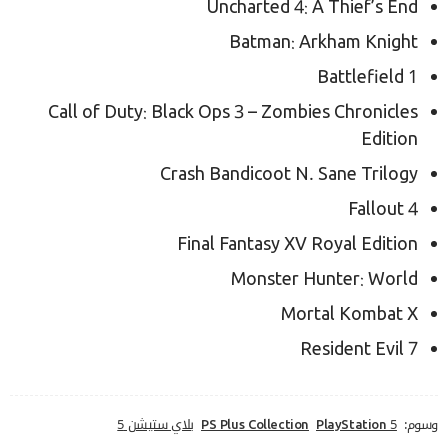
Uncharted 4: A Thief’s End
Batman: Arkham Knight
Battlefield 1
Call of Duty: Black Ops 3 – Zombies Chronicles
Edition
Crash Bandicoot N. Sane Trilogy
Fallout 4
Final Fantasy XV Royal Edition
Monster Hunter: World
Mortal Kombat X
Resident Evil 7
وسوم:
PlayStation 5
PS Plus Collection
بلاي ستيشن 5