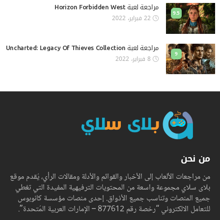
مراجعة لعبة Horizon Forbidden West
9.5
22 فبراير، 2022
مراجعة لعبة Uncharted: Legacy Of Thieves Collection
9
8 فبراير، 2022
من نحن
من مراجعات الألعاب إلى الأخبار والقوائم والأدلة ومقالات الرأي، يُقدم موقع
بلاى سلاي مجموعة واسعة من المحتويات الترفيهية المفيدة التي تغطي
جميع المنصات وتناسب جميع الأذواق. إحدى منصات مؤسسة كانوبوس
للتعامل الالكتروني “رخصة رقم 877612 – الإمارات العربية المُتحدة”.