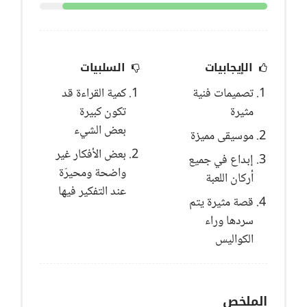
الإيجابيات
السلبيات
تصميمات فنية
كمية القراءة قد
مثيرة
تكون كبيرة
بعض الشيء
موسيقى مميزة
بعض الأفكار غير
إبداع في جميع
واضحة ومحيرّة
أركان اللعبة
عند التفكير فيها
قصة مثيرة يتم
سردها وراء
الكواليس
الملخص