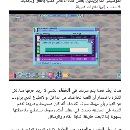
الموسيقى كما يريدون، بعض هذه الأغاني ممتع بالفعل ويجذبك
للاستماع إليها لفترات طويلة.
في الخفاء
هناك أيضًا قصة يتم سردها
، لكنني لا أريد حرقها هنا، لكن
الفكرة باختصار أن اللعبة تخاطبك من الداخل، والانطباع الذي يراودك
عن القيام بأي مهمة، سوف تكتشف أنه كان صحيحًا، وطريقة تقدّم
القصة في الحقيقة تحدث في عقلك أنت، وسوف تستطيع ملاحظتها
بسهولة إذا تابعت طريقة كتابة الكلام والرسائل.
العديد والعديد من الطرق
هناك أيضًا
لإتمام المهمة الواحدة، عندما