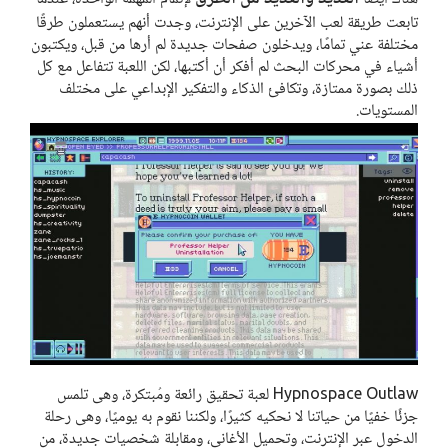
تابعت طريقة لعب الآخرين على الإنترنت، وجدت أنهم يستعملون طرقًا
مختلفة عني تمامًا، ويدخلون صفحات جديدة لم أرها من قبل، ويكتبون
أشياء في محركات البحث لم أفكر أن أكتبها، لكن اللعبة تتفاعل مع كل
ذلك بصورة ممتازة، وتكافئ الذكاء والتفكير الإبداعي على مختلف
المستويات.
Hypnospace Outlaw لعبة تحقيق رائعة ومُبتكرة، وهى تلمس
جزئًا خفيًا من حياتنا لا نحكيه كثيرًا، ولكننا نقوم به يوميًا، وهى رحلة
الدخول عبر الإنترنت، وتحميل الأغاني، ومقابلة شخصيات جديدة، من