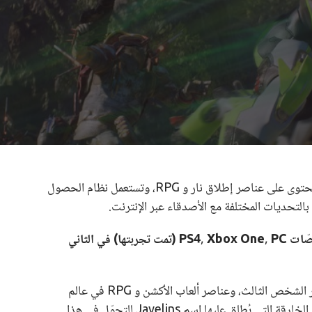
Anthem هى لعبة خيال علمي متعددة اللاعبين، تحتوى على عناصر إطلاق نار و RPG، وتستعمل نظام الحصول
بالتحديات المختلفة مع الأصدقاء عبر الإنترنت.
قامت شركة EA بإصدار لعبة Anthem على منصّات PS4, Xbox One, PC (تمت تجربتها) في الثاني
Anthem تجمع بين عناصر إطلاق النار من منظور الشخص الثالث، وعناصر ألعاب الأكشن و RPG في عالم
مفتوح ومتجدد، يمكنك فيه استعمال البدلات الآلية الخارقة التي يُطلق عليها اسم Javelins للتجوّل في هذا