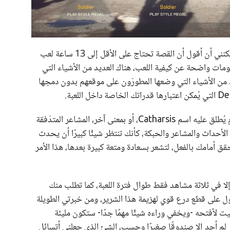
النقطة المزعجة الثالثة هي محتوى القصة نفسه، يمكنني أن أقول أن القصة تحتاج على الأقل إلى 13 ساعة لعب
لومات واضحة عن كيفية اللعب، هناك العديد من الأشياء التي
 من الأشياء التي وضعها المطورّون على موقعهم بدون دمجها
هناك شعور تعبيري ناتج من سرد القصص أو الأفلام يُطلق عليه اسم Catharsis، أو بمعنى آخر، المشاعر المتدّفقة
الأحداث والمشاعر والحبكة، كأنك تنتظر شيئًا كبيرًا أن يحدث
 أمامك بالفعل، لتشعر بسعادة ومتعة كبيرة بعدها، هذا الأمر
ي إلا في ثلاثة مشاهد فقط طوال فترة اللعبة، كما تطلب منك
صول على قطع درع قوي لهزيمة هذا الشرير، ومن خبرتي الطويلة
شئ عانيت لأفتحه -ويخفي وراءه شيئًا مهمًا جدًا- ستكون مليئة
ير لم أجد إلا صندوقًا صغيرًا وحسب، الشئ الذي جعلني أتسائل