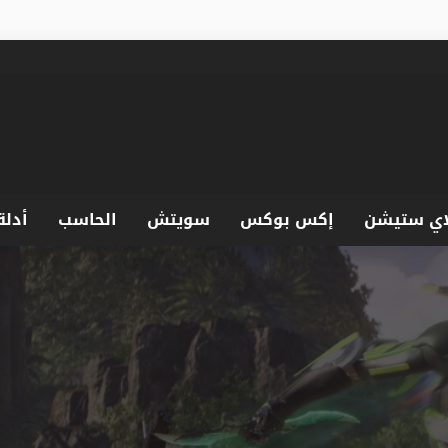
اي ستيشن
إكس بوكس
سويتش
الحاسب
أدلة