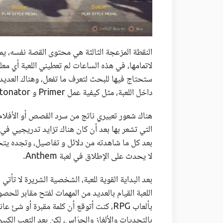
لاتمامها، في هذه الساعات لم تعطيني اللعبة أي مع
ستحتاج فيها للبحث لتعرف ما تفعل، وهناك العديد
داخل اللعبة، مثل كيفية عمل Primer و Detonator التي يُمكن اعتبارها قدراتك الخاصة داخل اللعبة.
التي تشعر بها بعد أن كان هناك تزايد تدريجيي في 
بعد كل ما شاهدته من دلائل و تفاصيل، وتجده يتحقق
لا يحدث على الإطلاق في لعبة Anthem.
بعد البداية القوية للعبة، الشخصية الشريرة لا تأت
اللعبة القيام بالعديد من المهمات لفتح مقابر للح
بألعاب RPG، كنت أتوقع أن كلمة مقبرة أو 
بالتحديات والألغاز والحرّاس، لكن بعد التعب الكب