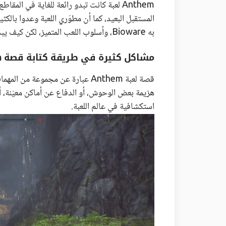
Anthem لعبة كانت تبدو رائعة للغاية في المقا
المستقبل البعيد، كما أن مطوّري اللعبة وعدوا بال
به Bioware، وأسلوب اللعب المتميز، لكن كيف يبدو ذلك في النسخة النهاية من اللعبة؟ تعالوا نرى معًا.
مشاكل كثيرة في طريقة كتابة قصة Anthem
قصة لعبة Anthem عبارة عن مجموعة 
هزيمة بعض الوحوش، أو الدفاع عن أماكن معيّنة، أو
استكشافية في عالم اللعبة.