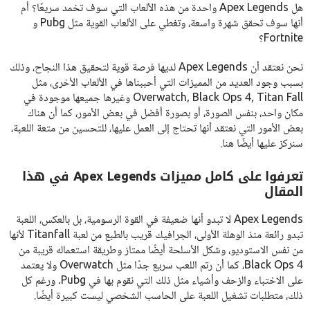
هل Apex Legends واحدة من هذه الألعاب التي سوف تخمد سريعًا؟ أم
أنها سوف تحقق شهرة واسعة، وتغطي على الألعاب القوية مثل Pubg و
Fortnite؟
نحن نعتقد أن Apex Legends لديها فرصة قوية لتحقيق هذا النجاح، وذلك
بسبب وجود العديد من المميزات التي أحببناها في الألعاب الأخرى، مثل
Overwatch, Black Ops 4, Titan Fall وغيرها جميعها موجودة في
مكان واحد، بنفس الصورة، أو بصورة أفضل في بعض الأمور، كما أن هناك
بعض الأمور التي نعتقد أنها تحتاج إلى العمل عليها، للتحسين من متعة اللعبة،
سنركز عليها أيضًا هنا.
تعرفوا على كامل مميزات Apex Legends في هذا
المقال
Apex Legends لا تبدو أنها ضعيفة في القوة الرسومية، بل بالعكس، اللعبة
تبدو رائعة منذ الوهلة الأولى، الجرافيك قريب بالطبع من لعبة Titanfall لأنها
من نفس الاستوديو، وشكل الأسلحة أيضًا ممتاز وطريقة استعماله قريبة من
Black Ops 4، كما أن رتم اللعب سريع جدًا مثل Overwatch ولا يعتمد
على الاختباء والزحف وأشياء مثل ذلك التي نقوم بها في Pubg. ورغم كل
ذلك، متطلبات تشغيل اللعبة على الحاسب الشخصي ليست كبيرة أيضًا.