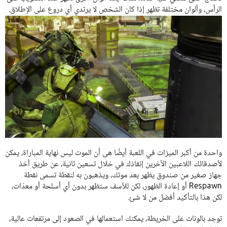
الرأس، وألوان مختلفة تظهر إذا كان الشخص لا يرتدي أي دروع على الإطلاق.
واحدة من أكبر الميزات في اللعبة أيضًا هى أن الموت ليس نهاية المباراة، يمكن
لأصدقائك اللاعبين الآخرين إنقاذك في خلال تسعين ثانية، عن طريق أخذ
جهاز صغير من صندوق يظهر بعد موتك، ويذهبون به لنقطة تسمى نقطة
Respawn أو إعادة الظهور، لكن للأسف ستظهر بدون أي أسلحة أو معدّات،
لكن هذا بالتأكيد أفضل من لا شئ.
توجد بالونات على الخريطة، يمكنك استعمالها في الصعود إلى مرتفعات عالية،