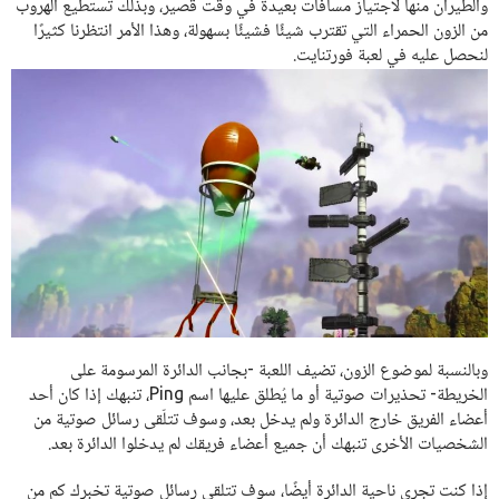
والطيران منها لاجتياز مسافات بعيدة في وقت قصير، وبذلك تستطيع الهروب
من الزون الحمراء التي تقترب شيئًا فشيئًا بسهولة، وهذا الأمر انتظرنا كثيرًا
لنحصل عليه في لعبة فورتنايت.
وبالنسبة لموضوع الزون، تضيف اللعبة -بجانب الدائرة المرسومة على
الخريطة- تحذيرات صوتية أو ما يُطلق عليها اسم Ping، تنبهك إذا كان أحد
أعضاء الفريق خارج الدائرة ولم يدخل بعد، وسوف تتلّقى رسائل صوتية من
الشخصيات الأخرى تنبهك أن جميع أعضاء فريقك لم يدخلوا الدائرة بعد.
إذا كنت تجري ناحية الدائرة أيضًا، سوف تتلقى رسائل صوتية تخبرك كم من