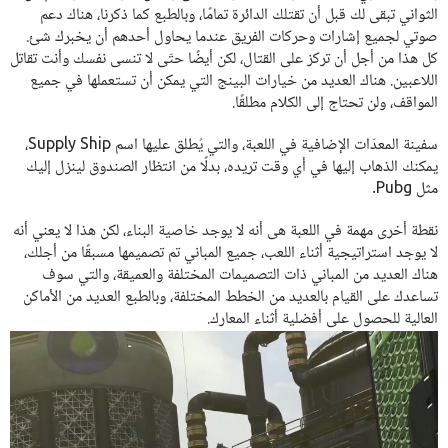
الثواني تبقى لك قبل أن تقتلك الدائرة تمامًا، وبالطبع كما ذكرنا، هناك دعم
صوتي لجميع إشارات وحركات الفريق عندما يحاول أحدهم أن يخبرك شئ.
كل هذا من أجل أن تركز على القتال، لكن أيضًا حتّى لا تنسى نفسك وأنت تقاتل
اللاعبين. هناك العديد من خيارات البينج التي يمكن أن تستعملها في جميع
المواقف، ولن تحتاج إلى الكلام مطلقًا.
سفينة المعدّات الإضافية في اللعبة، والتي يُطلق عليها اسم Supply Ship،
يمكنك الذهاب إليها في أي وقت تريده، بدلًا من انتظار الصندوق لينزل إليك
مثل Pubg.
نقطة أخرى مهمة في اللعبة هى أنه لا يوجد خاصية البناء، لكن هذا لا يعني أنه
لا يوجد استراتيجية أثناء اللعب، جميع المباني تم تصميمها مسبقًا من أجلك،
هناك العديد من المباني ذات التصميمات المختلفة والعميقة، والتي سوف
تساعدك على القيام بالعديد من الخطط المختلفة، وبالطبع العديد من الأماكن
العالية للحصول على أفضلية أثناء المعارك.