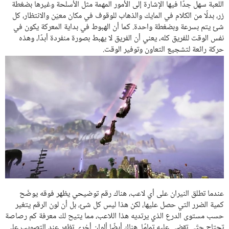
اللعبة سهل جدًا فيها الإشارة إلى الأمور المهمة مثل الأسلحة وغيرها بضغطة
زر، بدلًا من الكلام في المايك والذهاب للوقوف في مكان معيّن والانتظار، كل
شئ يتم بسرعة وبضغطة واحدة. كما أن الهبوط في بداية المعركة يكون في
نفس الوقت للفريق كله، يعني أن الفريق لا يهبط بصورة منفردة أبدًا، وهذه
حركة رائعة لتشجيع التعاون وتوفير الوقت.
عندما تطلق النيران على أي لاعب، هناك رقم توضيحي يظهر فوقه يوضّح
كمية الضرر التي حصل عليها، لكن هذا ليس كل شئ، بل أن لون الرقم يتغير
حسب مستوى الدرع الذي يرتديه هذا اللاعب، مما يتيح لك معرفة كم رصاصة
تحتاج حتّى تقضي عليه تمامًا. هناك أيضًا ألوان أخرى تظهر عند التصويب على