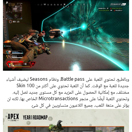
وبالطبع، تحتوي اللعبة على Battle pass، ونظام Seasons ليضيف أشياء
جديدة للعبة مع الوقت. كما أن اللعبة تحتوي على أكثر من 100 Skin
مختلف، مع إمكانية الحصول على المزيد مع كل مستوى جديد تصل إليه.
وتحتوي اللعبة أيضًا على متجر Microtransactions الخاص بها، لكنه لن
يؤثر على متعة اللعب، جميع اللاعبون متساويين في كل شئ.