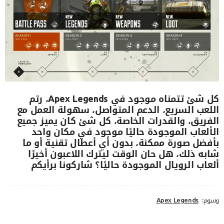
كل شئ تتمناه موجود في Apex Legends، رتم
اللعب السريع، الدعم المتواصل، سهولة العمل مع
الفريق، والقدرات الخاصة، كل شئ كان يميز جميع
الألعاب الموجودة حاليًا موجود في مكان واحد
بأفضل صورة ممكنة، بدون أي أعطال تقنية أو ما
شابه ذلك، هل حان الوقت ليترك اللاعبون أخيرًا
ألعاب الرويال الموجودة حاليًا؟ شاركونا برأيكم
وسوم:
Apex Legends