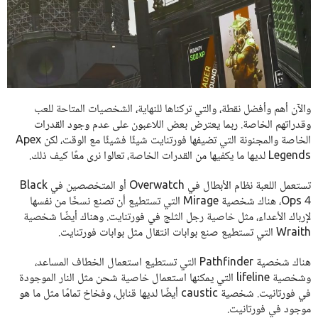
والآن أهم وأفضل نقطة، والتي تركناها للنهاية، الشخصيات المتاحة للعب
وقدراتهم الخاصة. ربما يعترض بعض اللاعبون على عدم وجود القدرات
الخاصة والمجنونة التي تضيفها فورتنايت شيئًا فشيئًا مع الوقت، لكن Apex
Legends لديها ما يكفيها من القدرات الخاصة، تعالوا نرى معًا كيف ذلك.
تستعمل اللعبة نظام الأبطال في Overwatch أو المتخصصين في Black
Ops 4، هناك شخصية Mirage التي تستطيع أن تصنع نسخًا من نفسها
لإرباك الأعداء، مثل خاصية رجل الثلج في فورتنايت. وهناك أيضًا شخصية
Wraith التي تستطيع صنع بوابات انتقال مثل بوابات فورتنايت.
هناك شخصية Pathfinder التي تستطيع استعمال الخطاف المساعد،
وشخصية lifeline التي يمكنها استعمال خاصية شحن مثل النار الموجودة
في فورتانيت. شخصية caustic أيضًا لديها قنابل، وفخاخ تمامًا مثل ما هو
موجود في فورتانيت.