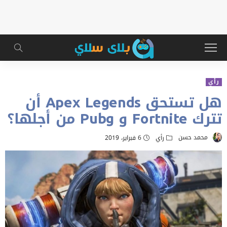
رأي
هل تستحق Apex Legends أن
تترك Fortnite و Pubg من أجلها؟
محمد حسن
رأي
6 فبراير، 2019