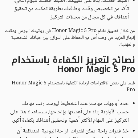
اضبط خطتك: بناءً على تقييمك، اضبط خطتك لليوم التالي.
تأكد من تخصيص وقتك وطاقتك بطريقة تمكنك من تحقيق
أهدافك في كل مجال من مجالات التركيز
من خلال تطبيق نظام Honor Magic 5 Pro في روتينك اليومي يمكنك
إنجاز المزيد في وقت أقل مع الحفاظ على التوازن بين حياتك الشخصية
والمهنية.
نصائح لتعزيز الكفاءة باستخدام
Honor Magic 5 Pro
فيما يلي بعض الاقتراحات لزيادة الكفاءة باستخدام Honor Magic 5
Pro:
حدد أولويات مهامك: عند التخطيط ليومك، رتب مهامك
حسب الأولوية بناءً على أهميتها وإلحاحها. سيساعدك هذا على
التركيز على المهام الأكثر أهمية وتحقيق أهدافك بكفاءة أكبر.
خذ فترات راحة: يمكن لفترات الراحة اليومية المنتظمة أن