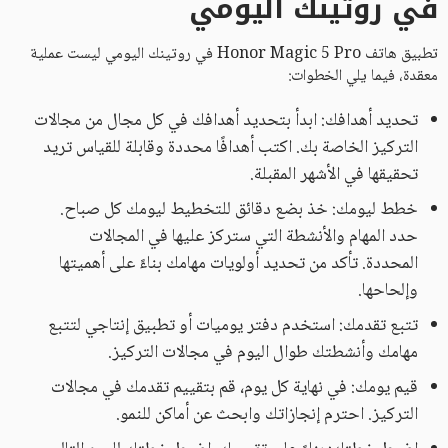
في روتينك اليومي
تطبيق هاتف Honor Magic 5 Pro في روتينك اليومي ليست عملية
معقدة، فيما يلي الخطوات:
تحديد أهدافك: ابدأ بتحديد أهدافك في كل مجال من مجالات
التركيز الخاصة بك. اكتب أهدافًا محددة وقابلة للقياس تريد
تحقيقها في الأشهر المقبلة.
خطط ليومك: خذ بضع دقائق للتخطيط ليومك كل صباح.
حدد المهام والأنشطة التي ستركز عليها في المجالات
المحددة. تأكد من تحديد أولويات مهامك بناءً على أهميتها
وإلحاحها.
تتبع تقدمك: استخدم دفتر يوميات أو تطبيق إنتاجي لتتبع
مهامك وأنشطتك طوال اليوم في مجالات التركيز.
قيم يومك: في نهاية كل يوم، قم بتقييم تقدمك في مجالات
التركيز. احترم إنجازاتك وابحث عن أماكن للنمو.