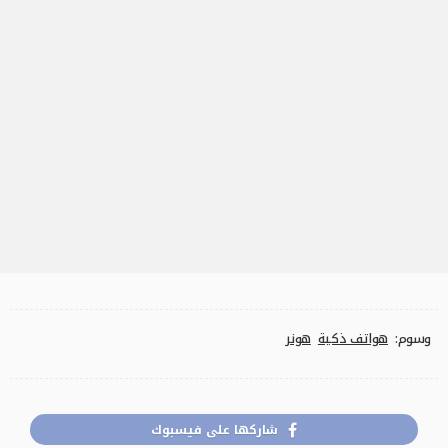
وسوم:
هواتف ذكية
هونر
شاركها على فيسبوك