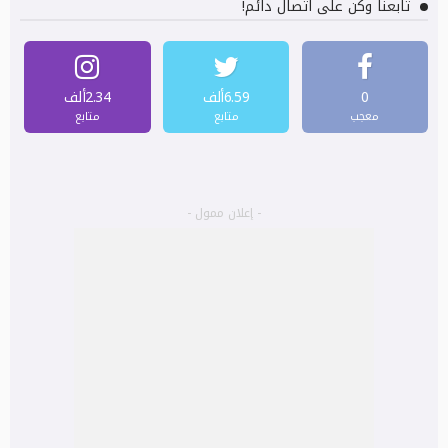
تابعنا وكن على اتصال دائم!
0
6.59ألف
2.34ألف
معجب
متابع
متابع
- إعلان ممول -