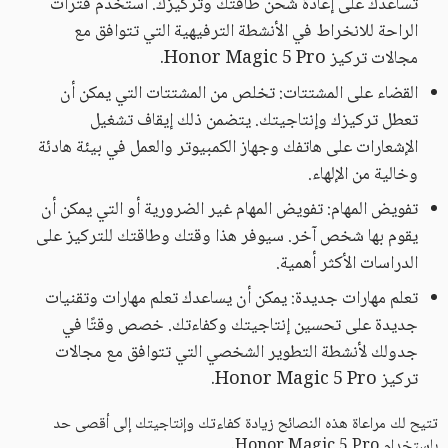
تساعدك على إعادة شحن طاقتك وتركيزك. استخدم فترات
الراحة للانخراط في الأنشطة الترفيهية التي تتوافق مع
مجالات تركيز Honor Magic 5 Pro.
القضاء على المشتتات: تخلص من المشتتات التي يمكن أن
تعطل تركيزك وإنتاجيتك. يتضمن ذلك إيقاف تشغيل
الإشعارات على هاتفك وجهاز الكمبيوتر والعمل في بيئة هادئة
وخالية من الإلهاء.
تفويض المهام: تفويض المهام غير الضرورية أو التي يمكن أن
يقوم بها شخص آخر. سيوفر هذا وقتك وطاقتك للتركيز على
الدراسات الأكثر أهمية.
تعلم مهارات جديدة: يمكن أن يساعدك تعلم مهارات وتقنيات
جديدة على تحسين إنتاجيتك وكفاءتك. خصص وقتًا في
جدولك لأنشطة التطوير الشخصي التي تتوافق مع مجالات
تركيز Honor Magic 5 Pro.
تتيح لك مراعاة هذه النصائح زيادة كفاءتك وإنتاجيتك إلى أقصى حد
باستخدام Honor Magic 5 Pro.