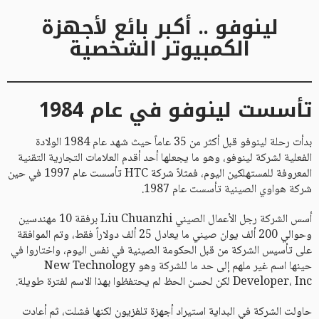
لينوفو .. أكبر بائع لأجهزة
الكمبيوتر الشخصية
تأسست لينوفو في عام 1984
بدأت رحلة لينوفو قبل أكثر من 35 عاماً حيث شهد عام 1984 الولادة
الفعلية لشركة لينوفو، وهو ما يجعلها أحد أقدم العلامات التجارية التقنية
المعروفة للمستهلكين اليوم، فمثلاً شركة HTC تأسست عام 1997 في حين
شركة هواوي الصينية تأسست عام 1987.
أسس الشركة رجل الأعمال الصيني Liu Chuanzhi برفقة 10 مهندسين
وحوالي 200 ألف يوان صيني ما يعادل 25 ألف دولاراً فقط، وتم الموافقة
على تأسيس الشركة من قبل الحكومة الصينية في نفس اليوم، واختاروا في
حينها اسم غير ملهم إلى حد ما للشركة وهو New Technology
Developer، Inc لكن لحسن الحظ لم يحتفظوا بهذا الاسم لفترة طويلة.
حاولت الشركة في البداية استيراد أجهزة تلفزيون لكنها فشلت، ثم أعادت