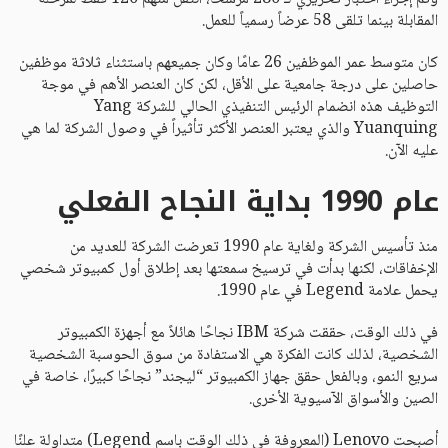
المقابلة بينما تلقى 58 عرضاً رسمياً للعمل.
كان متوسط عمر الموظفين 26 عامًا وكان جميعهم باستثناء ثلاثة موظفين
حاصلين على درجة جامعية على الأقل، لكن كان العنصر الأهم في موجة
التوظيف هذه انضمام الرئيس التنفيذي الحالي للشركة Yang
Yuanquing والذي يعتبر العنصر الأكثر تأثيراً في وصول الشركة لما هي
عليه الآن.
عام 1990 بداية النجاح الفعلي
منذ تأسيس الشركة ولغاية عام 1990 تعرضت الشركة للعديد من
الإخفاقات، لكنها بدأت في ترسيخ سمعتها بعد إطلاق أول كمبيوتر شخصي
يحمل علامة Legend في عام 1990.
في ذلك الوقت، حققت شركة IBM نجاحًا هائلاً مع أجهزة الكمبيوتر
الشخصية، لذلك كانت الفكرة هي الاستفادة من سوق الحوسبة الشخصية
سريع النمو، وبالفعل حقق جهاز الكمبيوتر “ليجند” نجاحًا كبيرًا، خاصة في
الصين والأسواق الآسيوية الأخرى.
أصبحت Lenovo (المعروفة في ذلك الوقت باسم Legend) متداولة علنًا