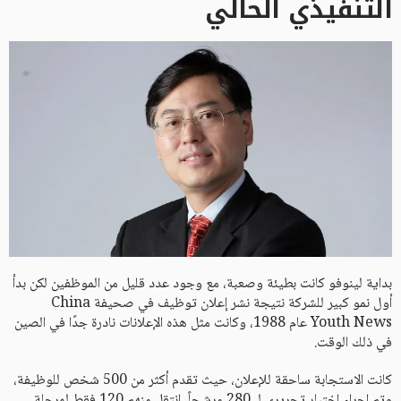
التنفيذي الحالي
بداية لينوفو كانت بطيئة وصعبة، مع وجود عدد قليل من الموظفين لكن بدأ
أول نمو كبير للشركة نتيجة نشر إعلان توظيف في صحيفة China
Youth News عام 1988، وكانت مثل هذه الإعلانات نادرة جدًا في الصين
في ذلك الوقت.
كانت الاستجابة ساحقة للإعلان، حيث تقدم أكثر من 500 شخص للوظيفة،
وتم إجراء اختبار تحريري لـ 280 مرشحاً، انتقل منهم 120 فقط لمرحلة