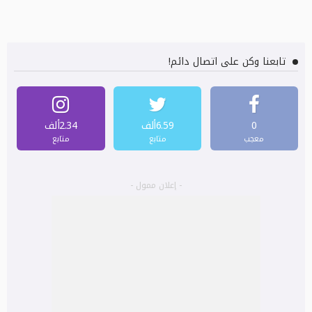
تابعنا وكن على اتصال دائم!
0
6.59ألف
2.34ألف
معجب
متابع
متابع
- إعلان ممول -