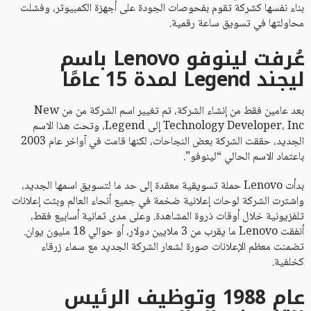
بناء نفسها كشركة تقوم بفحوصات الجودة على أجهزة الكمبيوتر، وفشلت
محاولتها في تسويق ساعة رقمية.
عُرفت لينوفو Lenovo باسم
ليجند Legend لمدة 15 عامًا
بعد عامين فقط من إنشاء الشركة، تم تغيير اسم الشركة من من New
Technology Developer، Inc إلى Legend، وتحت هذا الاسم
الجديد، حققت الشركة بعض النجاحات، لكنها قامت في آواخر عام 2003
باعتماد الاسم الحالي “لينوفو”.
بدأت Lenovo حملة تسويقية معقدة إلى حد ما لتسويق اسمها الجديد،
واشترت الشركة لوحات إعلانية ضخمة في جميع أنحاء العالم وبثت إعلانات
تلفزيونية خلال أوقات ذروة المشاهدة. وعلى مدى ثمانية أسابيع فقط،
أنفقت Lenovo ما يقرب من 3 ملايين دولار، أو حوالي 18 مليون يوان.
تضمنت معظم الإعلانات صورة لشعار الشركة الجديد مع سماء زرقاء
كخلفية.
عام 1988 وتوظيف الرئيس