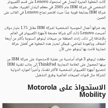
كانت الخطوة المثيرة للجدل هي استحواذ Lenovo على قسم الكمبيوتر
الشخصي في شركة IBM عام 2005. في معظم البلدان الغربية، حظيت
شركة IBM بمتابعة قوية جدًا حيث اقتصر نجاح Lenovo في الغالب على
الصين.
بعد شرائها أعمال الحوسبة الشخصية لشركة IBM مقابل 1.75 مليار دولار،
أصبحت Lenovo ثالث أكبر شركة مصنعة لأجهزة الكمبيوتر في العالم.
بالإضافة إلى ذلك، زادت الصفقة من مبيعات لينوفو السنوية بأكثر من أربعة
أضعاف. وبالعودة للماضي، فيمكن اعتبار هذه الخطوة هي أفضل حركة
تجارية قامت بها لينوفو حتى الآن.
حققت لينوفو 3 فوائد أساسية من عملية الاستحواذ على شركة IBM من
بينها الحصول على العلامة التجارية ThinkPad إلى جانب تقنية IBM
لتصنيع أجهزة الكمبيوتر الشخصية الأكثر تقدمًا، وأخيراً الموارد الدولية
للشركة مثل قنوات المبيعات العالمية وفرق التشغيل.
الاستحواذ على Motorola
Mobility