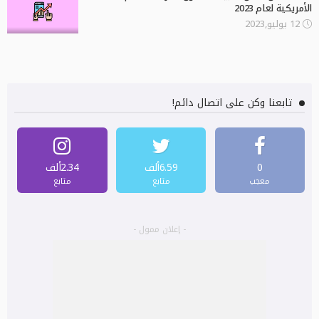
الأمريكية لعام 2023
12 يوليو,2023
تابعنا وكن على اتصال دائم!
0
6.59ألف
2.34ألف
معجب
متابع
متابع
- إعلان ممول -