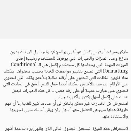
مايكروسوفت أوفيس إكسل هو أقوى برنامج لإدارة جداول البيانات بدون
منازع وعدد الميزات والخيارات التي يوفرها للمستخدم رهيب! إحدى
الميزات المهمة التي يحتاجها كل مستخدم إكسل هي الـ Conditional
Formatting التي تسمح بتغيير مواصفات الخانة بحسب محتواها. يمكنك
مثلا تلوين الخانات التي تحتوي على أرقام سالبة بالأحمر وتلك التي تحتوي
على الأرقام الموجبة بالأخضر، يمكنك أيضا جعل النص أغمق في الخانات التي
تحتوي على عبارات معينة أو على رقم معين… كل هذه الخيارات تجعل
عملك على إكسل أسهل بكثير وأكثر إنتاجية.
استعراض كل الخيارات غير ممكن بالنظر إلى أن عددها كبير للغاية إلاّ أن فهم
طريقة عملها سيجعل التعامل معها أسهل ولن يبقى أمامك سوى تجربتها
والاستفادة منها!
لاستعراض هذه الميزة، نستعمل الجدول التالي الذي يظهر إيرادات عدة أشهر: