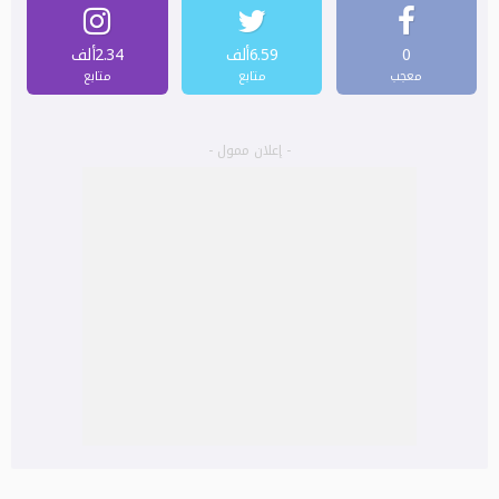
0
6.59ألف
2.34ألف
معجب
متابع
متابع
- إعلان ممول -