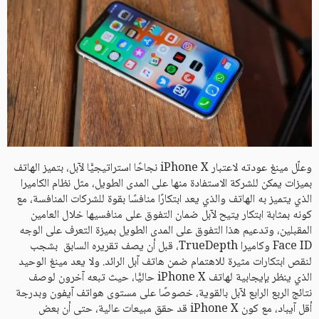
وعلّل مينغ عودته لاعتبار iPhone X نجاحًا استراتيجيًّا لآبل، بتميز الهاتف
بميزات يمكن للشركة الاستفادة منها على المدى الطويل، مثل نظام الكاميرا
الذي يتميز به الهاتف والذي يعد ابتكارًا منافسًا بقوة للشركات المنافسة، مع
كونه بمثابة ابتكار يتيح لآبل ضمان التفوق على منافسيها خلال العامين
المقبلين، وتدعيم هذا التفوق على المدى الطويل بميزة التعرف على الوجه
Face ID وكاميرا TrueDepth، قبل أن يصف تقريره السابق بشجب
لنقص ابتكارات مثيرة للاهتمام ضمن هاتف آبل الرائد. ولا يعد مينغ الوحيد
الذي ينظر بإيجابية لهاتف iPhone X حاليًّا، حيث تبعه آخرون لوصف
نتائج الربع الرابع لآبل بالقوية، خصوصًا على مستوى هواتف آيفون وبدرجة
أقل آيباد، مع كون iPhone X قد حقق مبيعات عالية، حتى أن بعض