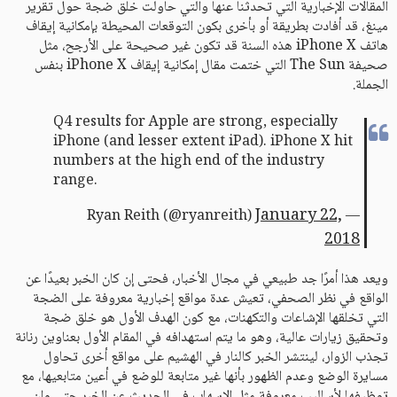
المقالات الإخبارية التي تحدثنا عنها والتي حاولت خلق ضجة حول تقرير
مينغ، قد أفادت بطريقة أو بأخرى بكون التوقعات المحيطة بإمكانية إيقاف
هاتف iPhone X هذه السنة قد تكون غير صحيحة على الأرجح، مثل
صحيفة The Sun التي ختمت مقال إمكانية إيقاف iPhone X بنفس
الجملة.
Q4 results for Apple are strong, especially
iPhone (and lesser extent iPad). iPhone X hit
numbers at the high end of the industry
range.
January 22,
— Ryan Reith (@ryanreith)
2018
ويعد هذا أمرًا جد طبيعي في مجال الأخبار، فحتى إن كان الخبر بعيدًا عن
الواقع في نظر الصحفي، تعيش عدة مواقع إخبارية معروفة على الضجة
التي تخلقها الإشاعات والتكهنات، مع كون الهدف الأول هو خلق ضجة
وتحقيق زيارات عالية، وهو ما يتم استهدافه في المقام الأول بعناوين رنانة
تجذب الزوار، لينتشر الخبر كالنار في الهشيم على مواقع أخرى تحاول
مسايرة الوضع وعدم الظهور بأنها غير متابعة للوضع في أعين متابعيها، مع
توظيفها لأساليب معروفة مثل الإسهاب في الحديث عن الخبر حتى وإن