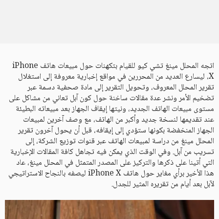
اتجه المحلل مينغ تشي كيو للقيام بتكهنات حول مبيعات هاتف iPhone
X، ليسارع العديد من المحررين في مواقع إخبارية معروفة إلى استغلال
تقرير المحلل المعروف، وتحويل التقرير إلى مادة صحفية دسمة عبر
تضخيم الأمر ونشر عدة مقالات ساخنة حول كون آبل تعاني من مشاكل على
مستوى مبيعات الهاتف الجديد، ونيتها إيقاف الجهاز بعد مبيعاته البطيئة
عند تقديمها لنسخة جديد وأكبر من الهاتف، مع وصف آخرين لمبيعات
الجهاز المنخفضة بكونها ستؤدي إلى إيقافه، قبل أن يحول آخرون تقرير
المحلل مينغ من دراسة لمبيعات الهاتف عبر قنوات توزيع الشركة، إلى
تسريب من آبل. وفي الوقت الذي يمكن فيه تجاهل كافة المقالات الإخبارية
التي أتينا على ذكرها والتركيز على المصدر المتمثل في المحلل مينغ، عاد
هذا الأخير برأي مغاير حول هاتف iPhone X ليصفه بالنجاح الاستراتيجي
لآبل بعد أيام من تقريره المثير للجدل.