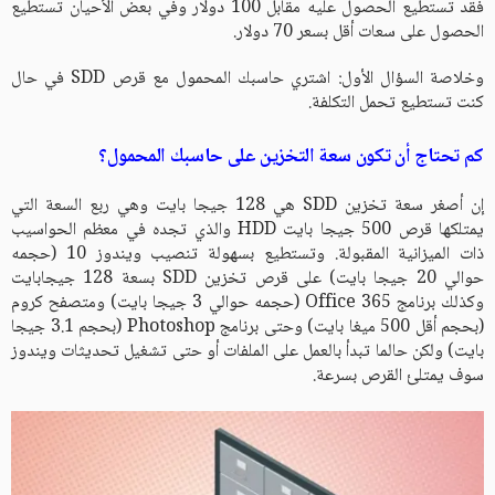
فقد تستطيع الحصول عليه مقابل 100 دولار وفي بعض الأحيان تستطيع
الحصول على سعات أقل بسعر 70 دولار.
وخلاصة السؤال الأول: اشتري حاسبك المحمول مع قرص SDD في حال
كنت تستطيع تحمل التكلفة.
كم تحتاج أن تكون سعة التخزين على حاسبك المحمول؟
إن أصغر سعة تخزين SDD هي 128 جيجا بايت وهي ربع السعة التي
يمتلكها قرص 500 جيجا بايت HDD والذي تجده في معظم الحواسيب
ذات الميزانية المقبولة. وتستطيع بسهولة تنصيب ويندوز 10 (حجمه
حوالي 20 جيجا بايت) على قرص تخزين SDD بسعة 128 جيجابايت
وكذلك برنامج Office 365 (حجمه حوالي 3 جيجا بايت) ومتصفح كروم
(بحجم أقل 500 ميغا بايت) وحتى برنامج Photoshop (بحجم 3.1 جيجا
بايت) ولكن حالما تبدأ بالعمل على الملفات أو حتى تشغيل تحديثات ويندوز
سوف يمتلئ القرص بسرعة.