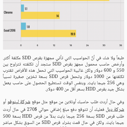
طبعاً ولا شك في أنَّ الحواسيب التي تأتي مجهزة بقرص SDD مكلفة أكثر.
وأرخص حاسب محمول مجهز بقرص SDD ستجد أن تكلفته تتراوح بين
550 و 600 دولار ولكن غالبية الحواسيب التي تحمل هذه الأقراص تقترب
تكلفتها من 1000 دولار وتحمل قرص SDD بسعة تخزين صغيرة نسبياً
وهي 256 جيجا بايت. وبنفس الوقت تستطيع الحصول على حاسب يعمل
بشكل جيد بقرص HDD بسعر أقل من 400 دولار.
شركة لينوفو
وفي حال أردت طلب حاسبك أونلاين من موقع مثل موقع
أو
شركة ديل
فعليك أن تتوقع دفع مبلغ إضافي حوالي $270 في حال أردت
طلب قرص SDD بسعة 256 جيجا بايت بدلاً من قرص HDD بسعة 500
جيجا بايت. ولكن في حال قمت بشراء قرص SDD من السوق بشكل مباشر