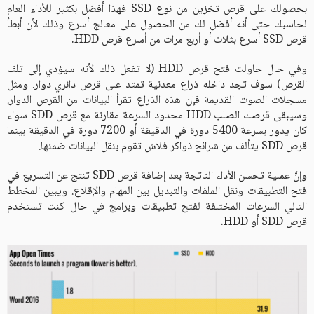
بحصولك على قرص تخزين من نوع SSD فهذا أفضل بكثير للأداء العام
لحاسبك حتى أنه أفضل لك من الحصول على معالج أسرع وذلك لأن أبطأ
قرص SSD أسرع بثلاث أو أربع مرات من أسرع قرص HDD.
وفي حال حاولت فتح قرص HDD (لا تفعل ذلك لأنه سيؤدي إلى تلف
القرص) سوف تجد داخله ذراع معدنية تمتد على قرص دائري دوار. ومثل
مسجلات الصوت القديمة فإن هذه الذراع تقرأ البيانات من القرص الدوار.
وسيبقى قرصك الصلب HDD محدود السرعة مقارنة مع قرص SDD سواء
كان يدور بسرعة 5400 دورة في الدقيقة أو 7200 دورة في الدقيقة بينما
قرص SDD يتألف من شرائح ذواكر فلاش تقوم بنقل البيانات ضمنها.
وإنَّ عملية تحسن الأداء الناتجة بعد إضافة قرص SDD تنتج عن التسريع في
فتح التطبيقات ونقل الملفات والتبديل بين المهام والإقلاع. ويبين المخطط
التالي السرعات المختلفة لفتح تطبيقات وبرامج في حال كنت تستخدم
قرص SDD أو HDD.