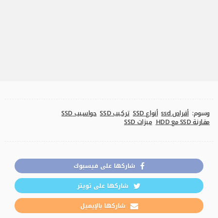
وسوم:
أقراص ssd
أنواع SSD
تركيب SSD
حواسيب SSD
مقارنة SSD مع HDD
ميزات SSD
شاركها على فيسبوك
شاركها على تويتر
شاركها بالإيميل