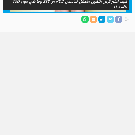
كيف أختار قرص التخزين الأفضل لحاسبي HDD أم SSD وما هي أنواع SSD
(الجزء 1)