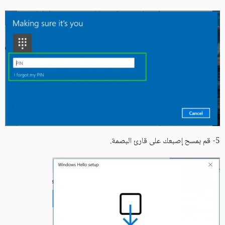
5- قم بمسح إصبعك على قارئ البصمة.