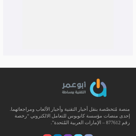
منصة مُتخصّصة بنقل أخبار التقنية وأخبار الألعاب ومراجعاتهما.
إحدى منصات مؤسسة كانوبوس للتعامل الالكتروني “رخصة
رقم 877612 – الإمارات العربية المُتحدة”.