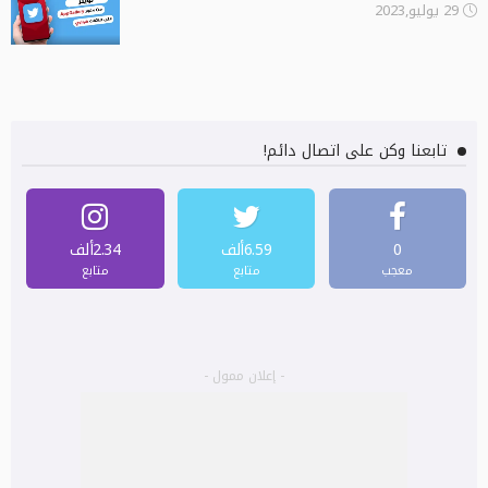
29 يوليو,2023
تابعنا وكن على اتصال دائم!
0
6.59ألف
2.34ألف
معجب
متابع
متابع
- إعلان ممول -