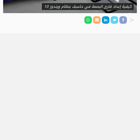
كيفية إعداد قارئ البصمة في حاسبك بنظام ويندوز 10