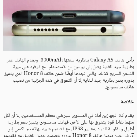
يأتي هاتف Galaxy A5 ببطارية سعتها 3000mAh، ويقدم الهاتف عمر
بطارية جيد للغاية يصل إلى يومين من الاستخدام، مع توفره على ميزة
الشحن السريع كذلك، والتي نجدها أيضًا ضمن هاتف Honor 8 الذي يتميز
بدوره بعمر بطارية جيد للغاية إلا أن التفوق في هذه الجزئية من نصيب
هاتف سامسونج.
خلاصة
يقدم كلا الجهازين أداءً في المستوى سيرضي معظم المستخدمين، إلا أن لكل
منهما نقاط قوة يتفوق بها على الآخر، فهاتف سامسونج يتميز بعمر بطارية
أطول ومقاومة المياه بمعايير IP68، مع تصميم شبيه بهاتف جالكسي إس
7، في حين يتميز هاتف Honor 8 بدوره بتصميم جميل للغاية، مع تقديمه