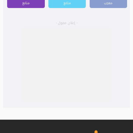
معجب
متابع
متابع
- إعلان ممول -