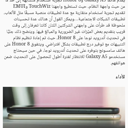
يقدم هاتفا Galaxy A5 وHonor 8 تجربة استخدام متشابهة إلى حد ما
من حيث واجهة النظام، حيث تستطيع واجهتا TouchWiz وEMUI
تقديم تجربة استخدام متقاربة مع عدة تطبيقات منصبة مسبقًا مثل الألعاب،
تطبيقات الشبكات الاجتماعية…ويمكن القول أن هنالك عدة تحسينات
ملحوظة قد طرأت على واجهتي الشركتين اللتان كانتا تعرفان إلى وقت
قريب بتقديم بعض الميّزات غير الضرورية والمبالغ فيها. ويتضح ذلك جليًّا
في تحديث أندرويد نوجا على Honor 8، حيث تم إعادة تنظيم نظام
التنبيهات مع توفير درج تطبيقات بشكل افتراضي. ويتفوق Honor 8 على
هاتف سامسونج بتوفره على تحديث أندرويد نوجا، في حين سيحتاج
مستخدمو Galaxy A5 للانتظار لفترة أطول للحصول على التحديث ضمن
هواتفهم.
الأداء