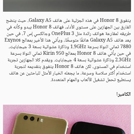
يتفوق Honor 8 في هذه الجزئية على هاتف Galaxy A5، حيث يتضح
الفارق بين الجهازين على مستوى الأداء، فهاتف Honor 8 يبدو وكأنه في
طريقه لمقارعة هواتف رائدة مثل OnePlus 3 وجالكسي إس 7، في حين
يعد هاتف Galaxy A5 هاتفًا متوسطًا، ويأتي هذا الأخير بمعالج Exynos
7880 ثماني النواة بسرعة 1.9GHz وذاكرة عشوائية بسعة 3 جيجابايت،
في حين يأتي هاتف Honor 8 بمعالج Kirin 950 ثماني النواة بسرعة
2.3GHz وذاكرة عشوائية بسعة 4 جيجابايت. ويقدم كلا الجهازين تجربة
استخدام في المستوى، لكن هاتف Honor 8 يتفوق بتقديمه لتجربة
استخدام أكثر سلاسة وسرعة، ما يجعله الخيار الأمثل للباحثين عن هاتف
يستطيع تحمل تشغيل الألعاب والمهام المتعددة.
الكاميرا