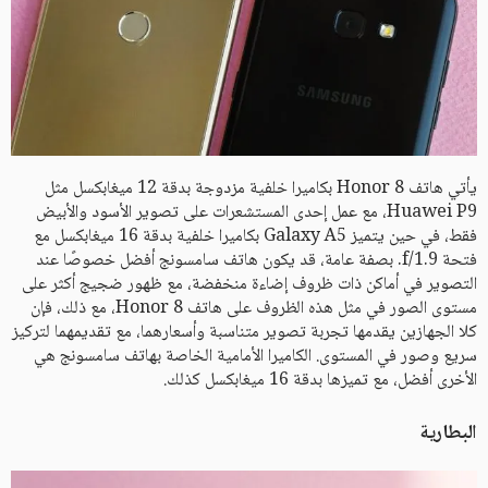
يأتي هاتف Honor 8 بكاميرا خلفية مزدوجة بدقة 12 ميغابكسل مثل
Huawei P9، مع عمل إحدى المستشعرات على تصوير الأسود والأبيض
فقط، في حين يتميز Galaxy A5 بكاميرا خلفية بدقة 16 ميغابكسل مع
فتحة f/1.9. بصفة عامة، قد يكون هاتف سامسونج أفضل خصوصًا عند
التصوير في أماكن ذات ظروف إضاءة منخفضة، مع ظهور ضجيج أكثر على
مستوى الصور في مثل هذه الظروف على هاتف Honor 8، مع ذلك، فإن
كلا الجهازين يقدمها تجربة تصوير متناسبة وأسعارهما، مع تقديمهما لتركيز
سريع وصور في المستوى. الكاميرا الأمامية الخاصة بهاتف سامسونج هي
الأخرى أفضل، مع تميزها بدقة 16 ميغابكسل كذلك.
البطارية