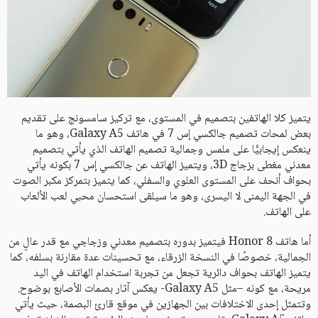
يتميز كلا الهاتفين بتصميم في المستوى، مع تركيز سامسونج على تقديم
بعض لمحات تصميم جالكسي إس 7 في هاتف Galaxy A5، وهو ما
ينعكس إيجابيًّا على ملمس وجمالية تصميم الهاتف الذي يأتي بتصميم
معدني مغطى بزجاج 3D، ويتميز الهاتف عن جالكسي إس 7 بكونه يأتي
بحواف أنحف على المستوى العلوي والسفلي، كما يتميز بتمركز مكبر الصوت
في الجهة اليمنى لا اليسرى، وهو ما سيلقى استحسان محبي لعب الألعاب
على الهاتف.
أما هاتف Honor 8 فيتميز بدوره بتصميم معدني وزجاجي مع قدر عالٍ من
الجمالية، خصوصًا في النسخة الزرقاء، مع تحسينات عدة مقارنة بسلفه، كما
يتميز الهاتف بحواف دائرية تجعل من تجربة استخدام الهاتف في اليد
مريحة، مع كونه –مثل Galaxy A5- يعكس آثار بصمات الأصابع بوضوح.
وتتمثل إحدى الاختلافات بين الجهازين في موقع قارئ البصمة، حيث يأتي