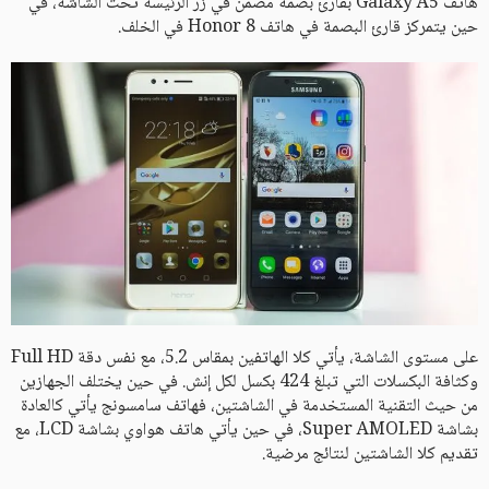
هاتف Galaxy A5 بقارئ بصمة مضمن في زر الرئيسة تحت الشاشة، في
حين يتمركز قارئ البصمة في هاتف Honor 8 في الخلف.
على مستوى الشاشة، يأتي كلا الهاتفين بمقاس 5.2، مع نفس دقة Full HD
وكثافة البكسلات التي تبلغ 424 بكسل لكل إنش. في حين يختلف الجهازين
من حيث التقنية المستخدمة في الشاشتين، فهاتف سامسونج يأتي كالعادة
بشاشة Super AMOLED، في حين يأتي هاتف هواوي بشاشة LCD، مع
تقديم كلا الشاشتين لنتائج مرضية.