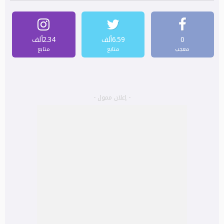
0
6.59ألف
2.34ألف
معجب
متابع
متابع
- إعلان ممول -