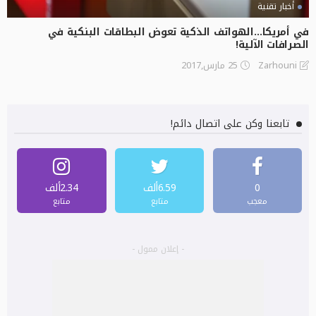
أخبار تقنية
في أمريكا…الهواتف الذكية تعوض البطاقات البنكية في
الصرافات الآلية!
25 مارس,2017
Zarhouni
تابعنا وكن على اتصال دائم!
0
6.59ألف
2.34ألف
معجب
متابع
متابع
- إعلان ممول -