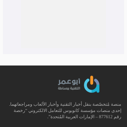
منصة مُتخصّصة بنقل أخبار التقنية وأخبار الألعاب ومراجعاتهما.
إحدى منصات مؤسسة كانوبوس للتعامل الالكتروني “رخصة
رقم 877612 – الإمارات العربية المُتحدة”.