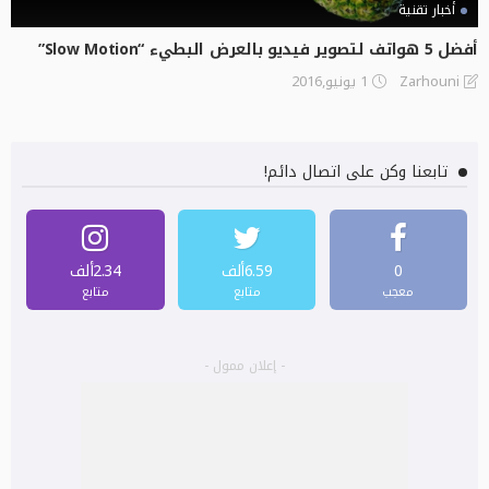
أخبار تقنية
أفضل 5 هواتف لتصوير فيديو بالعرض البطيء “Slow Motion”
1 يونيو,2016
Zarhouni
تابعنا وكن على اتصال دائم!
0
6.59ألف
2.34ألف
معجب
متابع
متابع
- إعلان ممول -