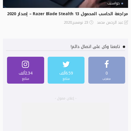
حواسيب
مراجعة الحاسب المحمول Razer Blade Stealth 13 – إصدار 2020
23 نوفمبر,2020
عبد الرحمن محمد
تابعنا وكن على اتصال دائم!
0
6.59ألف
2.34ألف
معجب
متابع
متابع
- إعلان ممول -