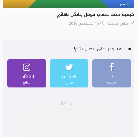
عام
كيفية حذف حساب قوقل بشكل نهائي
15 أغسطس,2018
سامر الحافظ
تابعنا وكن على اتصال دائم!
0
6.59ألف
2.34ألف
معجب
متابع
متابع
- إعلان ممول -