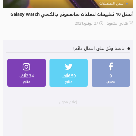
أفضل التطبيقات
أفضل 10 تطبيقات لساعات سامسونج جالكسي Galaxy Watch
27 يونيو,2021
هاني محمود
تابعنا وكن على اتصال دائم!
0
6.59ألف
2.34ألف
معجب
متابع
متابع
- إعلان ممول -